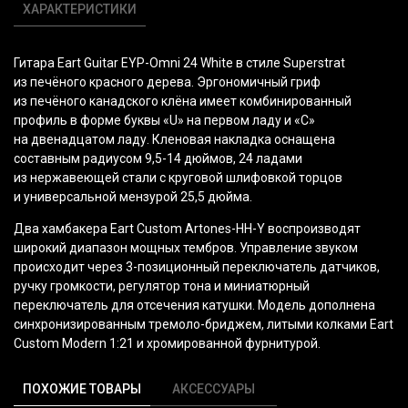
ХАРАКТЕРИСТИКИ
Гитара Eart Guitar EYP-Omni 24 White в стиле Superstrat
из печёного красного дерева. Эргономичный гриф
из печёного канадского клёна имеет комбинированный
профиль в форме буквы
«U
» на первом ладу и
«C
»
на двенадцатом ладу. Кленовая накладка оснащена
составным радиусом 9,5-14 дюймов, 24 ладами
из нержавеющей стали с круговой шлифовкой торцов
и универсальной мензурой 25,5 дюйма.
Два хамбакера Eart Custom Artones-HH-Y воспроизводят
широкий диапазон мощных тембров. Управление звуком
происходит через 3-позиционный переключатель датчиков,
ручку громкости, регулятор тона и миниатюрный
переключатель для отсечения катушки. Модель дополнена
синхронизированным тремоло-бриджем, литыми колками Eart
Custom Modern 1:21 и хромированной фурнитурой.
ПОХОЖИЕ ТОВАРЫ
АКСЕССУАРЫ