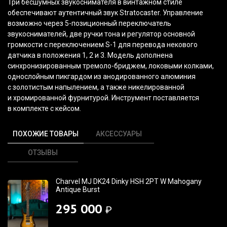
Три бесшумных звукоснимателя в винтажном стиле
обеспечивают аутентичный звук Stratocaster. Управление
возможно через 5-позиционный переключатель
звукоснимателей, две ручки тона и регулятор основной
громкости с переключением S-1 для перевода некового
датчика в положения 1, 2 и 3. Модель дополнена
синхронизированным тремоло-бриджем, локовыми колками,
однослойным пикгардом из анодированного алюминия
с золотистым напылением, а также никелированной
и хромированной фурнитурой. Инструмент поставляется
в комплекте с кейсом.
ПОХОЖИЕ ТОВАРЫ
АКСЕССУАРЫ
ОТЗЫВЫ
Charvel MJ DK24 Dinky HSH 2PT W Mahogany
Antique Burst
295 000
₽