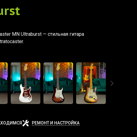
urst
caster MN Ultraburst — стильная гитара
ratocaster.
АХОДИМСЯ
РЕМОНТ И НАСТРОЙКА