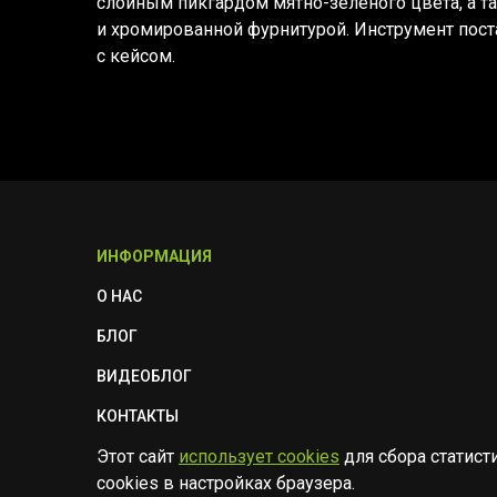
слойным пикгардом мятно-зелёного цвета, а 
и хромированной фурнитурой. Инструмент пост
с кейсом.
ИНФОРМАЦИЯ
О НАС
БЛОГ
ВИДЕОБЛОГ
КОНТАКТЫ
Этот сайт
использует cookies
для сбора статист
ПОЛИТИКА БЕЗОПАСНОСТИ
cookies в настройках браузера.