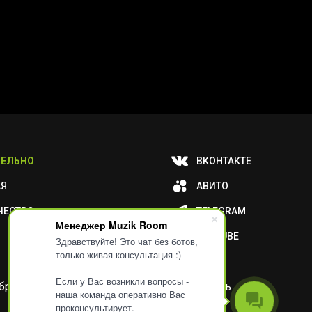
ЕЛЬНО
ВКОНТАКТЕ
АЯ
АВИТО
ЧЕСТВО
TELEGRAM
Менеджер Muzik Room
YOUTUBE
Здравствуйте! Это чат без ботов,
только живая консультация :)
Если у Вас возникли вопросы -
и обработку ваших метаданных или отключить
наша команда оперативно Вас
проконсультирует.