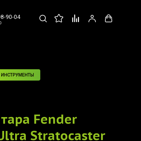
98-90-04
0
 ИНСТРУМЕНТЫ
итара
Fender
ltra Stratocaster