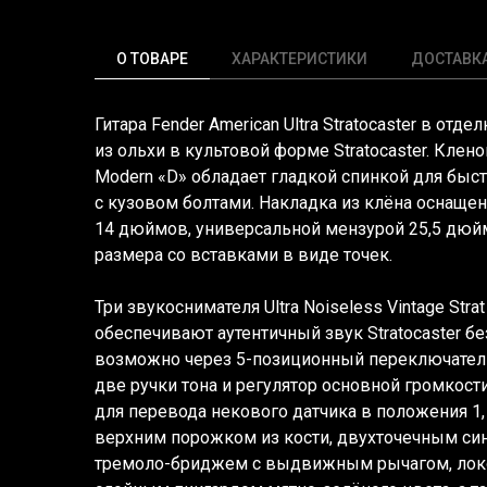
О ТОВАРЕ
ХАРАКТЕРИСТИКИ
ДОСТАВК
Гитара Fender American Ultra Stratocaster в отде
из ольхи в культовой форме Stratocaster. Кле
Modern
«D
» обладает гладкой спинкой для быс
с кузовом болтами. Накладка из клёна оснаще
14 дюймов, универсальной мензурой 25,5 дюй
размера со вставками в виде точек.
Три звукоснимателя Ultra Noiseless Vintage Stra
обеспечивают аутентичный звук Stratocaster б
возможно через 5-позиционный переключател
две ручки тона и регулятор основной громкост
для перевода некового датчика в положения 1,
верхним порожком из кости, двухточечным с
тремоло-бриджем с выдвижным рычагом, лок