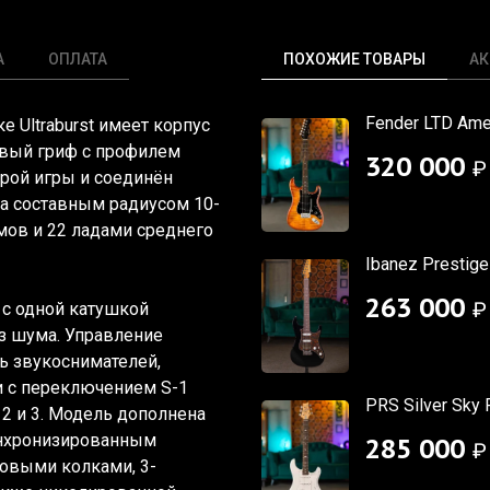
А
ОПЛАТА
ПОХОЖИЕ ТОВАРЫ
АК
Fender LTD Ameri
лке Ultraburst имеет корпус
новый гриф с профилем
320 000
₽
трой игры и соединён
на составным радиусом 10-
мов и 22 ладами среднего
Ibanez Prestig
263 000
₽
t с одной катушкой
ез шума. Управление
ь звукоснимателей,
и с переключением S-1
PRS Silver Sky 
 2 и 3. Модель дополнена
инхронизированным
285 000
₽
овыми колками, 3-