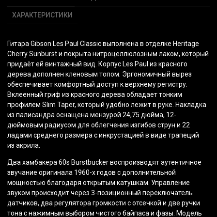
ХАРАКТЕРИСТИКИ
Гитара Gibson Les Paul Classic выполнена в отделке Heritage
Cherry Sunburst и покрыта нитроцеллюлозным лаком, который
придаёт ей винтажный вид. Корпус Les Paul из красного
дерева дополнен кленовым топом. Эргономичный вырез
обеспечивает комфортный доступ к верхнему регистру.
Вклеенный гриф из красного дерева обладает тонким
профилем Slim Taper, который удобно лежит в руке. Накладка
из палисандра оснащена мензурой 24,75 дюйма, 12-
дюймовым радиусом для облегчения изгибов струн и 22
ладами среднего размера с инкрустацией в виде трапеций
из акрила.
Два хамбакера 60s Burstbucker воспроизводят аутентичное
звучание оригинала 1960-х годов с дополнительной
мощностью благодаря открытым катушкам. Управление
звуком происходит через 3-позиционный переключатель
датчиков, два регулятора громкости с отсечкой и две ручки
тона с нажимным выбором чистого байпаса и фазы. Модель