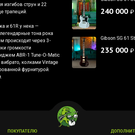
 изгибов струн и 22
240 000
₽
е трапеций.
жа и 61R у нека —
легендарные тона рока
Gibson SG 61 S
ом происходит через 3-
чки громкости
235 000
₽
риджем ABR-1 Tune-O-Matic
 вибрато, колками Vintage
рованной фурнитурой.
.
ПОКУПАТЕЛЮ
ДОПОЛНИТ