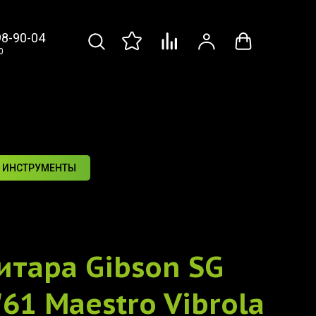
98-90-04
0
 ИНСТРУМЕНТЫ
итара
Gibson SG
'61 Maestro Vibrola