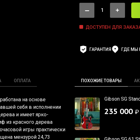
ДОСТУПЕН ДЛЯ ЗАКАЗ
ГАРАНТИЯ
ГДЕ МЫ
А
ОПЛАТА
ПОХОЖИЕ ТОВАРЫ
АК
Gibson SG Stand
азработана на основе
вавшей себя в исполнении
235 000
₽
дерева и имеет ярко-
иф из красного дерева
гочасовой игры практически
ащена мензурой 24,73
Gibson SG 61 St