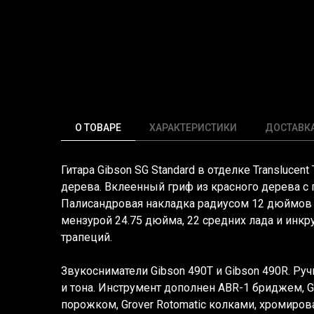
О ТОВАРЕ
ХАРАКТЕРИСТИКИ
ДОСТАВК
Гитара Gibson SG Standard в отделке
Translucent 
дерева. Вклеенный гриф из красного дерева 
Палисандровая накладка радиусом 12 дюймов
мензурой 24.75 дюйма, 22 средних лада и инкр
трапеций.
Звукосниматели Gibson
490T и Gibson 490R
. Ру
и тона. Инструмент дополнен
ABR-1 бриджем
, 
порожком, Grover Rotomatic
колками, хромиров