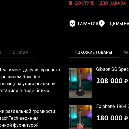
ДОСТУПЕН ДЛЯ ЗАКАЗА
ГАРАНТИЯ
ГДЕ МЫ Н
А
ОПЛАТА
ПОХОЖИЕ ТОВАРЫ
АК
Gibson SG Spec
Teal
имеет деку из красного
с профилем
Rounded
.
208 000
₽
 оснащена универсальной
устацией в виде белых
Epiphone 1964 S
чки раздельной громкости
180 000
₽
GraphTech верхним
анной фурнитурой.