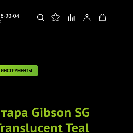
98-90-04
0
 ИНСТРУМЕНТЫ
итара
Gibson SG
ranslucent Teal