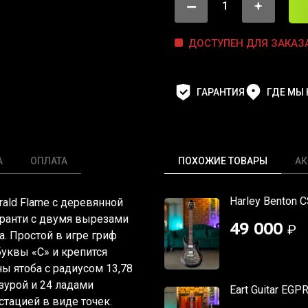
ДОСТУПЕН ДЛЯ ЗАКАЗ
ГАРАНТИЯ
ГДЕ МЫ
А
ОПЛАТА
ПОХОЖИЕ ТОВАРЫ
АК
Harley Benton 
rald Flame с деревянной
ранти с двумя вырезами
49 000
₽
а. Простой в игре гриф
буквы
«С
» и крепится
ы ятоба с радиусом 13,78
урой и 24 ладами
Eart Guitar EGP
тацией в виде точек.