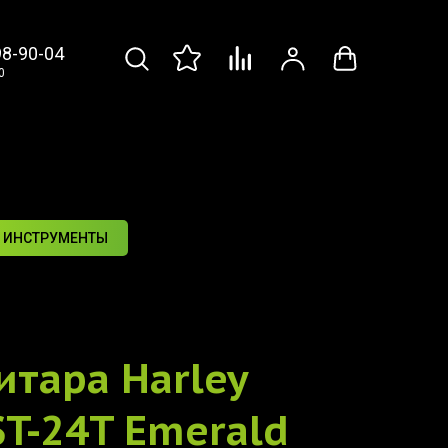
98-90-04
0
 ИНСТРУМЕНТЫ
итара
Harley
ST-24T Emerald