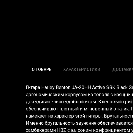
О ТОВАРЕ
ХАРАКТЕРИСТИКИ
ДОСТАВК
Гитара Harley Benton JA-20HH Active SBK Black S
эргономическим корпусом из тополя с изящн
для удивительно удобной игры. Кленовый гри
обеспечивают плотный и мгновенный отклик. 
намекает на характер этой гитары. Брутальнос
Именно брутальность звучания обеспечиваетс
хамбакерами HBZ с высоким коэффициентом ус