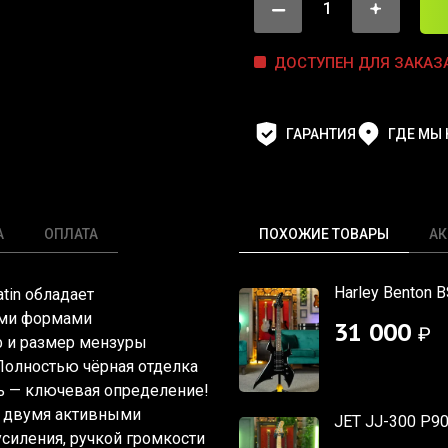
ДОСТУПЕН ДЛЯ ЗАКАЗ
ГАРАНТИЯ
ГДЕ МЫ
А
ОПЛАТА
ПОХОЖИЕ ТОВАРЫ
АК
Harley Benton 
atin обладает
ыми формами
31 000
₽
ф и размер мензуры
Полностью чёрная отделка
ть — ключевая определение!
я двумя активными
JET JJ-300 P9
иления, ручкой громкости