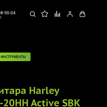
98-90-04
0
 ИНСТРУМЕНТЫ
итара
Harley
-20HH Active SBK