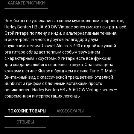
ХАРАКТЕРИСТИКИ
Чем бы вы не увлекались в своём музыкальном творчестве,
Harley Benton HB JA-60 OW Vintage series сможет сыграть всё.
Этой гитаре по плечу и инди, и альтернативные течения,
и рок-н-ролл, и многое другое. Благодаря двум
звукоснимателям Roswell Alnico-5 P90 с одной катушкой
эта гитара обладает тёплым особым звучанием
с характерным
«хрустом
». У гитары есть все функции
для создания любого серьёзного звука. Она оснащена
колками в стиле Kluson и бриджем в стиле Tune-O-Matic.
Винтажный вид с классической трёхцветной отделкой
Sunburst и грифом с блочными вставками просто
великолепен. Harley Benton HB JA-60 OW Vintage series —
современная интерпретация легенды.
ПОХОЖИЕ ТОВАРЫ
АКСЕССУАРЫ
ОТЗЫВЫ