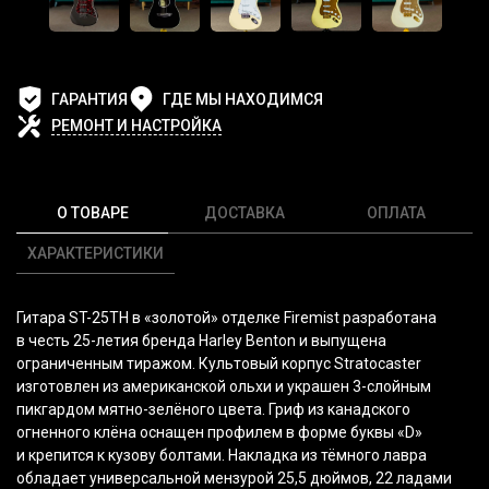
ГАРАНТИЯ
ГДЕ МЫ НАХОДИМСЯ
РЕМОНТ И НАСТРОЙКА
О ТОВАРЕ
ДОСТАВКА
ОПЛАТА
ХАРАКТЕРИСТИКИ
Гитара ST-25TH в
«золотой
» отделке Firemist разработана
в честь 25-летия бренда Harley Benton и выпущена
ограниченным тиражом. Культовый корпус Stratocaster
изготовлен из американской ольхи и украшен 3-слойным
пикгардом мятно-зелёного цвета. Гриф из канадского
огненного клёна оснащен профилем в форме буквы
«D
»
и крепится к кузову болтами. Накладка из тёмного лавра
обладает универсальной мензурой 25,5 дюймов, 22 ладами