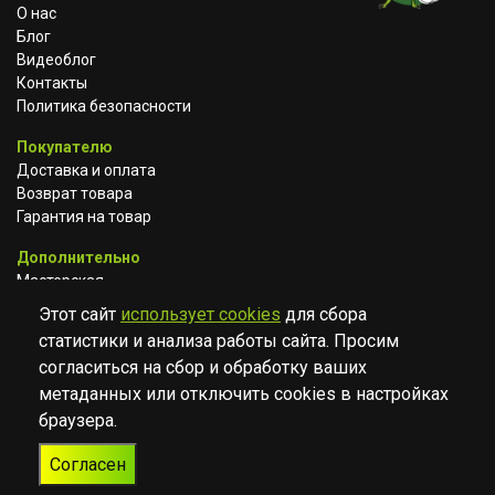
О нас
Блог
Видеоблог
Контакты
Политика безопасности
Покупателю
Доставка и оплата
Возврат товара
Гарантия на товар
Дополнительно
Мастерская
Сотрудничество
Этот сайт
использует cookies
для сбора
статистики и анализа работы сайта. Просим
ВКОНТАКТЕ
АВИТО
TELEGRAM
согласиться на сбор и обработку ваших
YOUTUBE
метаданных или отключить cookies в настройках
браузера.
© Музыкальный магазин Muzik Room, 2023-2026
Согласен
Разработка
Дизайн
ORIGINAL
TANYA HAYDEN