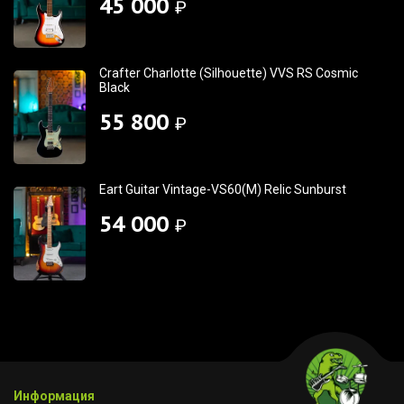
45 000
₽
Crafter Charlotte (Silhouette) VVS RS Cosmic
Black
55 800
₽
Eart Guitar Vintage-VS60(M) Relic Sunburst
54 000
₽
Информация