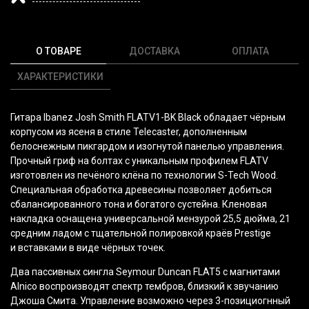
О ТОВАРЕ
ДОСТАВКА
ОПЛАТА
ХАРАКТЕРИСТИКИ
Гитара Ibanez Josh Smith FLATV1-BK Black обладает чёрным
корпусом из ясеня в стиле Telecaster, дополненным
белоснежным пикгардом и изогнутой панелью управления.
Прочный гриф на болтах с уникальным профилем FLATV
изготовлен из печёного клёна по технологии S-Tech Wood.
Специальная обработка древесины позволяет добиться
сбалансированного тона и богатого сустейна. Кленовая
накладка оснащена универсальной мензурой 25,5 дюйма, 21
средним ладом с тщательной полировкой краёв Prestige
и вставками в виде чёрных точек.
Два пассивных сингла Seymour Duncan FLAT5 с магнитами
Alnico воспроизводят спектр тембров, близкий к звучанию
Джоша Смита. Управление возможно через 3-позициогнный