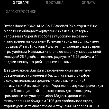
О ТОВАРЕ
ДОСТАВКА
ОПЛАТА
ХАРАКТЕРИСТИКИ
Гитара Ibanez RG421AHM-BMT Standard RG в отделке Blue
Moon Burst обладает корпусом RG из ясеня, который
напоминает Superstrat с более глубокими вырезами
и заострёнными
«рогами
». Кленовый гриф на болтах имеет
профиль Wizard III, который делает положение руки во время
игры удобным. Накладка из клёна оснащена универсальной
мензурой 25,5 дюйма, плоским радиусом 15,75 дюйма и 24
ладами с инкрустацией чёрными точками.
Два хамбакера Quantum с керамическими магнитами
обеспечивают ускоренный бас для стаккато-риффов
с сокрушительными средними частотами и точной
артикуляцией высоких тонов. Управление звуком происходит
через 5-позиционный переключатель датчиков, ручку
громкости и регулятор тембра. Модель дополнена
фиксированным бриджем F106 для стабильного строя,
фурнитурой из тёмного хрома и струнами D'Addario EXL110.