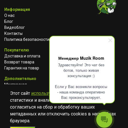
Информация
О нас
Блог
Видеоблог
Контакты
Политика безопасности
Покупателю
Доставка и оплата
Менеджер Muzik Room
Возврат товара
Здравствуйте! Это чат без
Гарантия на товар
ботов, только живая
консультация :)
Дополнительно
Мастерская
Если у Вас возникли вопросы
Сотрудничество
- наша команда оперативно
Этот сайт
использует cookies
для сбора
Вас проконсультирует.
статистики и анализа работы сайта. Просим
ВКОНТАКТЕ
АВИТО
TELEGRAM
согласиться на сбор и обработку ваших
YOUTUBE
метаданных или отключить cookies в настройках
браузера.
© Музыкальный магазин Muzik Room, 2023-2026