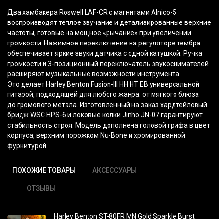
Два хамбакера Roswell LAF-CR с магнитами Alnico-5
воспроизводят тёплое звучание и детализированные верхние
частоты, готовые на мощное
«рычание
» при увеличении
громкости. Нажимное переключение на регуляторе тембра
обеспечивает яркие звуки датчика с одной катушкой. Ручка
громкости и 3-позиционный переключатель звукоснимателей
расширяют музыкальные возможности инструмента.
Это делает Harley Benton Fusion-III HH HT EB универсальной
гитарой, подходящей для любого жанра: от мягкого блюза
до громового метала. Изготовленный на заказ хардтейловый
бридж WSC HPS-6 и локовые колки Jinho JN-07 гарантируют
стабильность строя. Модель дополнена головой грифа в цвет
корпуса, верхним порожком Nu-Bone и хромированной
фурнитурой.
ПОХОЖИЕ ТОВАРЫ
АКСЕССУАРЫ
ОТЗЫВЫ
Harley Benton ST-80FR MN Gold Sparkle Burst