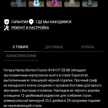
ГАРАНТИЯ
ГДЕ МЫ НАХОДИМСЯ
РЕМОНТ И НАСТРОЙКА
О ТОВАРЕ
ДОСТАВКА
ОПЛАТА
ХАРАКТЕРИСТИКИ
Гитара Harley Benton Fusion-III HH HT EB BK обладает
эргономичным корпусом из ньято в стиле Superstrat,
выполненным в глянцевой чёрной отделке. Прочный гриф
из канадского клёна соединён с кузовом болтами для яркого
звучания с быстрым откликом. Накладка из чёрного дерева
оснащена 12-дюймовый радиусом для сгибания струн,
универсальной мензурой 25,5 дюйма и 24 средними ладами
из нержавеющей стали.