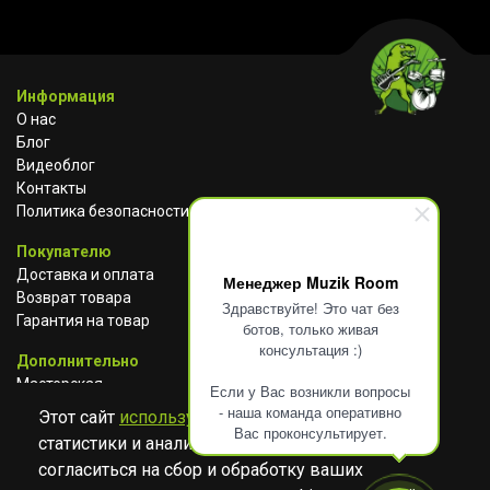
Информация
О нас
Блог
Видеоблог
Контакты
Политика безопасности
Покупателю
Доставка и оплата
Менеджер Muzik Room
Возврат товара
Здравствуйте! Это чат без
Гарантия на товар
ботов, только живая
консультация :)
Дополнительно
Мастерская
Если у Вас возникли вопросы
Сотрудничество
- наша команда оперативно
Этот сайт
использует cookies
для сбора
Вас проконсультирует.
статистики и анализа работы сайта. Просим
ВКОНТАКТЕ
АВИТО
TELEGRAM
согласиться на сбор и обработку ваших