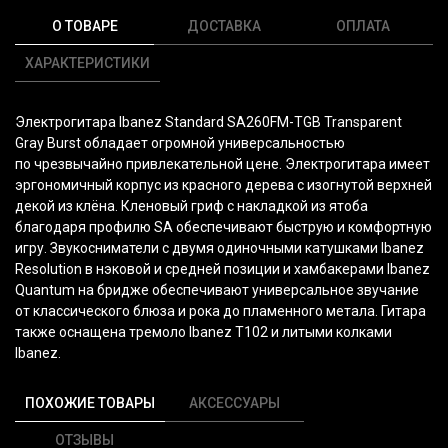
О ТОВАРЕ
ДОСТАВКА
ОПЛАТА
ХАРАКТЕРИСТИКИ
Электрогитара Ibanez Standard SA260FM-TGB Transparent
Gray Burst обладает огромной универсальностью
по чрезвычайно привлекательной цене. Электрогитара имеет
эргономичный корпус из красного дерева с изогнутой верхней
декой из клёна. Кленовый гриф с накладкой из ятоба
благодаря профилю SA обеспечивают быструю и комфортную
игру. Звукосниматели с двумя одиночными катушками Ibanez
Resolution в нэковой и средней позиции и хамбакерами Ibanez
Quantum на бридже обеспечивают универсальное звучание
от классического блюза и рока до пламенного метала. Гитара
также оснащена тремоло Ibanez T102 и литыми колками
Ibanez.
ПОХОЖИЕ ТОВАРЫ
АКСЕССУАРЫ
ОТЗЫВЫ