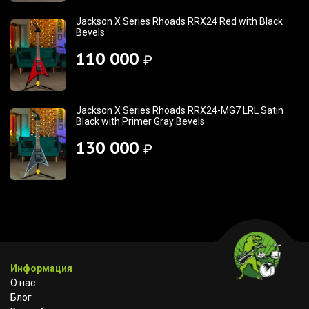
Jackson X Series Rhoads RRX24 Red with Black
Bevels
110 000
₽
Jackson X Series Rhoads RRX24-MG7 LRL Satin
Black with Primer Gray Bevels
130 000
₽
Информация
О нас
Блог