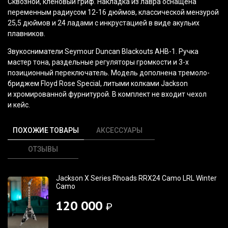
Сквозной, кленовый гриф. Накладка из лавра оснащена
переменным радиусом 12-16 дюймов, классической мензурой
25,5 дюймов и 24 ладами с инкрустацией в виде акульих
плавников.
Звукосниматели Seymour Duncan Blackouts AHB-1. Ручка
мастер тона, раздельные регуляторы громкости и 3-х
позиционный переключатель. Модель дополнена тремоло-
бриджем Floyd Rose Special, литыми колками Jackson
и хромированной фурнитурой. В комплект не входит чехол
и кейс.
ПОХОЖИЕ ТОВАРЫ
АКСЕССУАРЫ
ОТЗЫВЫ
Jackson X Series Rhoads RRX24 Camo LRL Winter
Camo
120 000
₽