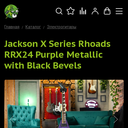
Главная
Каталог
Электрогитары
Jackson X Series Rhoads
RRX24 Purple Metallic
with Black Bevels