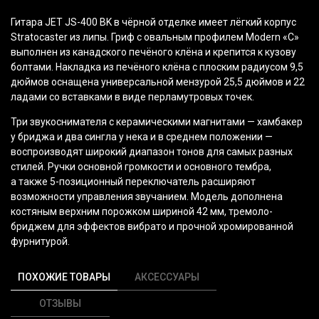
Гитара JET JS-400 BK в чёрной отделке имеет лёгкий корпус
Stratocaster из липы. Гриф с овальным профилем Modern
«С
»
выполнен из канадского печёного клёна и крепится к кузову
болтами. Накладка из печёного клёна с плоским радиусом 9,5
дюймов оснащена универсальной мензурой 25,5 дюймов и 22
ладами со вставками в виде перламутровых точек.
Три звукоснимателя с керамическими магнитами — хамбакер
у бриджа и два сингла у нека и в среднем положении —
воспроизводят широкий диапазон тонов для самых разных
стилей. Ручки основной громкости и основного тембра,
а также 5-позиционный переключатель расширяют
возможности управления звучанием. Модель дополнена
костяным верхним порожком шириной 42 мм, тремоло-
бриджем для эффектов вибрато и прочной хромированной
фурнитурой.
ПОХОЖИЕ ТОВАРЫ
АКСЕССУАРЫ
ОТЗЫВЫ