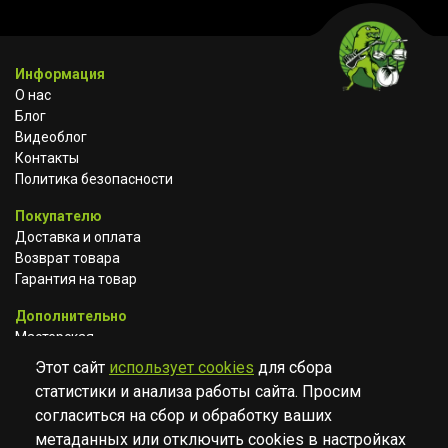
Информация
О нас
Блог
Видеоблог
Контакты
Политика безопасности
Покупателю
Доставка и оплата
Возврат товара
Гарантия на товар
Дополнительно
Мастерская
Сотрудничество
Этот сайт
использует cookies
для сбора
статистики и анализа работы сайта. Просим
ВКОНТАКТЕ
АВИТО
TELEGRAM
согласиться на сбор и обработку ваших
YOUTUBE
метаданных или отключить cookies в настройках