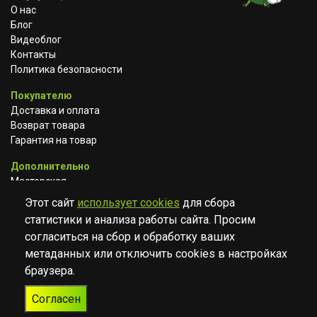
О нас
Блог
Видеоблог
Контакты
Политика безопасности
Покупателю
Доставка и оплата
Возврат товара
Гарантия на товар
Дополнительно
Мастерская
Сотрудничество
Этот сайт
использует cookies
для сбора
статистики и анализа работы сайта. Просим
ВКОНТАКТЕ
АВИТО
TELEGRAM
согласиться на сбор и обработку ваших
YOUTUBE
метаданных или отключить cookies в настройках
браузера.
© Музыкальный магазин Muzik Room, 2023-2026
Согласен
Разработка
Дизайн
ORIGINAL
TANYA HAYDEN