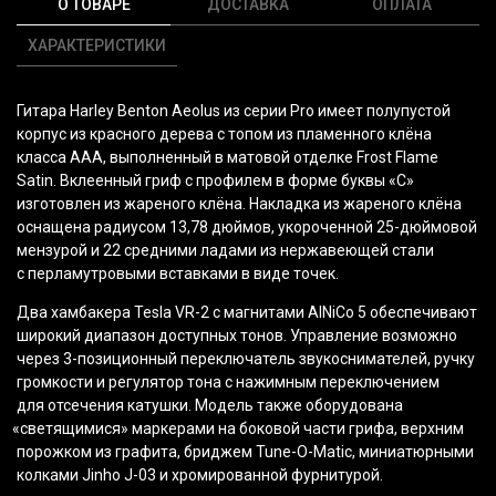
О ТОВАРЕ
ДОСТАВКА
ОПЛАТА
ХАРАКТЕРИСТИКИ
Гитара Harley Benton Aeolus из серии Pro имеет полупустой
корпус из красного дерева с топом из пламенного клёна
класса ААА, выполненный в матовой отделке Frost Flame
Satin. Вклеенный гриф с профилем в форме буквы
«С
»
изготовлен из жареного клёна. Накладка из жареного клёна
оснащена радиусом 13,78 дюймов, укороченной 25-дюймовой
мензурой и 22 средними ладами из нержавеющей стали
с перламутровыми вставками в виде точек.
Два хамбакера Tesla VR-2 с магнитами AlNiCo 5 обеспечивают
широкий диапазон доступных тонов. Управление возможно
через 3-позиционный переключатель звукоснимателей, ручку
громкости и регулятор тона с нажимным переключением
для отсечения катушки. Модель также оборудована
«светящимися
» маркерами на боковой части грифа, верхним
порожком из графита, бриджем Tune-O-Matic, миниатюрными
колками Jinho J-03 и хромированной фурнитурой.