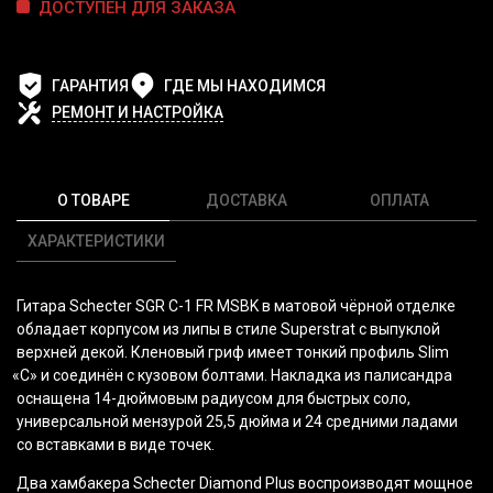
ДОСТУПЕН ДЛЯ ЗАКАЗА
ГАРАНТИЯ
ГДЕ МЫ НАХОДИМСЯ
РЕМОНТ И НАСТРОЙКА
О ТОВАРЕ
ДОСТАВКА
ОПЛАТА
ХАРАКТЕРИСТИКИ
Гитара Schecter SGR C-1 FR MSBK в матовой чёрной отделке
обладает корпусом из липы в стиле Superstrat с выпуклой
верхней декой. Кленовый гриф имеет тонкий профиль Slim
«C
» и соединён с кузовом болтами. Накладка из палисандра
оснащена 14-дюймовым радиусом для быстрых соло,
универсальной мензурой 25,5 дюйма и 24 средними ладами
со вставками в виде точек.
Два хамбакера Schecter Diamond Plus воспроизводят мощное