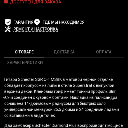
ДОСТУПЕН ДЛЯ ЗАКАЗА
ГАРАНТИЯ
ГДЕ МЫ НАХОДИМСЯ
РЕМОНТ И НАСТРОЙКА
О ТОВАРЕ
ДОСТАВКА
ОПЛАТА
ХАРАКТЕРИСТИКИ
Гитара Schecter SGR C-1 MSBK в матовой чёрной отделке
обладает корпусом из липы в стиле Superstrat с выпуклой
верхней декой. Кленовый гриф имеет тонкий профиль Slim
«C
» и соединён с кузовом болтами. Накладка из палисандра
оснащена 14-дюймовым радиусом для быстрых соло,
универсальной мензурой 25,5 дюйма и 24 средними ладами
со вставками в виде точек.
Два хамбакера Schecter Diamond Plus воспроизводят мощное