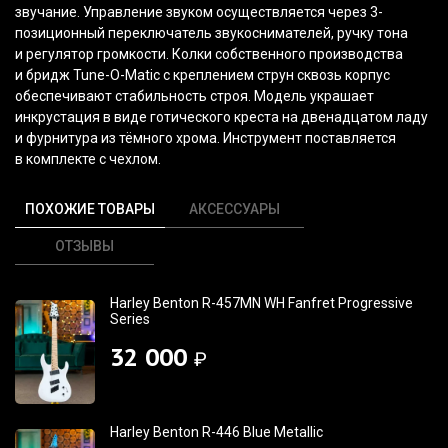
звучание. Управление звуком осуществляется через 3-
позиционный переключатель звукоснимателей, ручку тона
и регулятор громкости. Колки собственного производства
и бридж Tune-O-Matic с креплением струн сквозь корпус
обеспечивают стабильность строя. Модель украшает
инкрустация в виде готического креста на двенадцатом ладу
и фурнитура из тёмного хрома. Инструмент поставляется
в комплекте с чехлом.
ПОХОЖИЕ ТОВАРЫ
АКСЕССУАРЫ
ОТЗЫВЫ
Harley Benton R-457MN WH Fanfret Progressive
Series
32 000
₽
Harley Benton R-446 Blue Metallic