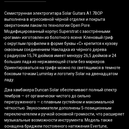
Семиструнная электрогитара Solar Guitars A1.7BOP
выполнена в агрессивной чёрной отделке и покрыта
сверхтонким лаком по технологии Open Pore.
Модифицированный корпус Superstrat с заострёнными
«рогами
» изготовлен из болотного ясеня. Кленовый гриф
с округлым профилем в форме буквы
«С
» крепится к кузову
сквозным соединением. Накладка из чёрного дерева
с радиусом 15,74 дюймов имеет мензуру 26,5 дюймов и 24
больших лада из нержавеющей стали без маркеров.
Ориентироваться на грифе можно по светящимся в темноте
боковым точкам Luminlay и логотипу Solar на двенадцатом
ладу.
Два хамбакера Duncan Solar обеспечивают полный спектр
тембров — от органически чистого до сильно
перегруженного — с плавным сустейном и максимальной
чёткостью. Звукосниматели дополнены 5-позиционным
переключателем и ручкой основной громкости, что расширяет
музыкальные возможности инструмента. Модель также
оснащена бриджем постоянного натяжения Evertune,