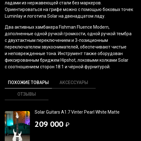
ладами из нержавеющей стали без маркеров.
Ориентироваться на грифе можно с помощью боковых точек
Luminlay и логотипа Solar на двенадцатом ладу.
Два активных хамбакера Fishman Fluence Modern,
дополненные одной ручкой громкости, одной ручкой тембра
с двухтактным переключением и 3-позиционным
переключателем звукоснимателей, обеспечивают чистые
и неповрежденные тона. Инструмент также оборудован
фиксированным бриджем Hipshot, локовыми колками Solar
с соотношением сторон 18:1 и чёрной фурнитурой.
ПОХОЖИЕ ТОВАРЫ
АКСЕССУАРЫ
ОТЗЫВЫ
Solar Guitars A1.7 Vinter Pearl White Matte
209 000
₽