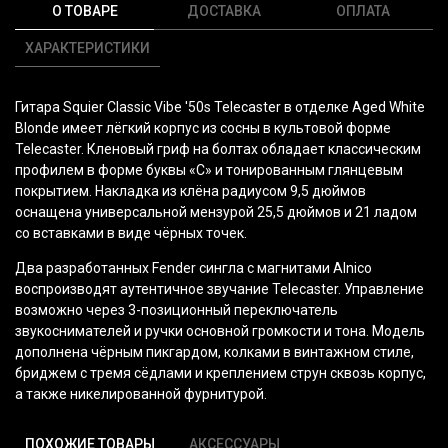
О ТОВАРЕ
ДОСТАВКА
ОПЛАТА
ХАРАКТЕРИСТИКИ
Гитара Squier Classic Vibe '50s Telecaster в отделке Aged White
Blonde имеет лёгкий корпус из сосны в культовой форме
Telecaster. Кленовый гриф на болтах обладает классическим
профилем в форме буквы
«С
» и тонированным глянцевым
покрытием. Накладка из клёна радиусом 9,5 дюймов
оснащена универсальной мензурой 25,5 дюймов и 21 ладом
со вставками в виде чёрных точек.
Два разработанных Fender сингла с магнитами Alnico
воспроизводят аутентичное звучание Telecaster. Управление
возможно через 3-позиционный переключатель
звукоснимателей и ручки основной громкости и тона. Модель
дополнена чёрным пикгардом, колками в винтажном стиле,
бриджем с тремя сёдлами и креплением струн сквозь корпус,
а также никелированной фурнитурой.
ПОХОЖИЕ ТОВАРЫ
АКСЕССУАРЫ