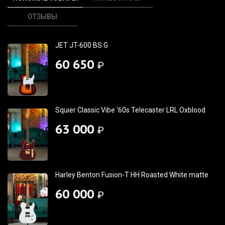
ОТЗЫВЫ
JET JT-600 BS G
60 650
₽
Squier Classic Vibe '60s Telecaster LRL Oxblood
63 000
₽
Harley Benton Fusion-T HH Roasted White matte
60 000
₽