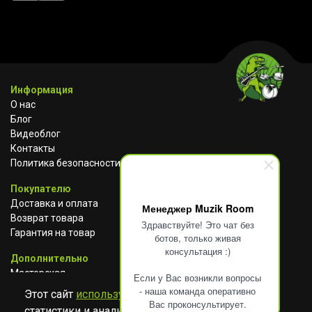
Информация
О нас
Блог
Видеоблог
Контакты
Политика безопасности
Покупателю
Доставка и оплата
Менеджер Muzik Room
Возврат товара
Здравствуйте! Это чат без
Гарантия на товар
ботов, только живая
консультация :)
Дополнительно
Мастерская
Если у Вас возникли вопросы
Сотрудничество
- наша команда оперативно
Этот сайт
использует cookies
для сбора
Вас проконсультирует.
статистики и анализа работы сайта. Просим