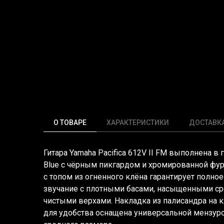
О ТОВАРЕ
ХАРАКТЕРИСТИКИ
ДОСТАВК
Гитара Yamaha Pacifica 612V II FM выполнена в 
Blue с чёрным пикгардом и хромированной фур
с топом из огненного клёна гарантирует полно
звучание с плотными басами, насыщенными ср
чистыми верхами. Накладка из палисандра на 
для удобства оснащена универсальной мензуро