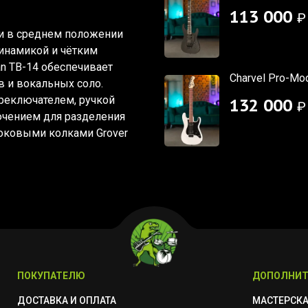
113 000
₽
 и в среднем положении
инамикой и чётким
n TB-14 обеспечивает
Charvel Pro-Mo
 и вокальных соло.
реключателем, ручкой
132 000
₽
ючением для разделения
локовыми колками Grover
ПОКУПАТЕЛЮ
ДОПОЛНИТ
ДОСТАВКА И ОПЛАТА
МАСТЕРСК