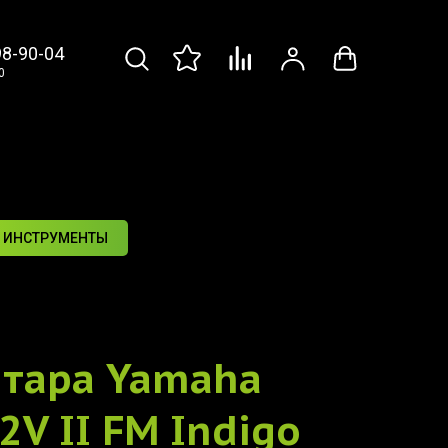
98-90-04
0
 ИНСТРУМЕНТЫ
итара
Yamaha
12V II FM Indigo