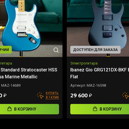
ИЧИИ
ДОСТУПЕН ДЛЯ ЗАКАЗА
гитара
Электрогитара
 Standard Stratocaster HSS
Ibanez Gio GRG121DX-BKF 
a Marine Metallic
Flat
:
MAZ-14689
Артикул:
MAZ-16598
КУПИТЬ
00
29 600
₽
₽
В 1 КЛИК
В КОРЗИНУ
В КОРЗИНУ