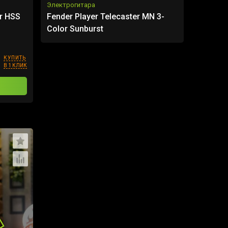
Электрогитара
er HSS
Fender Player Telecaster MN 3-
Color Sunburst
КУПИТЬ
В 1 КЛИК