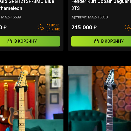
 Gio GRG121SP-BMC Blue
Fender Kurt Cobain Jaguar
Chameleon
3TS
:
MAZ-16589
Артикул:
MAZ-15830
КУПИТЬ
00
215 000
₽
₽
В 1 КЛИК
В КОРЗИНУ
В КОРЗИНУ