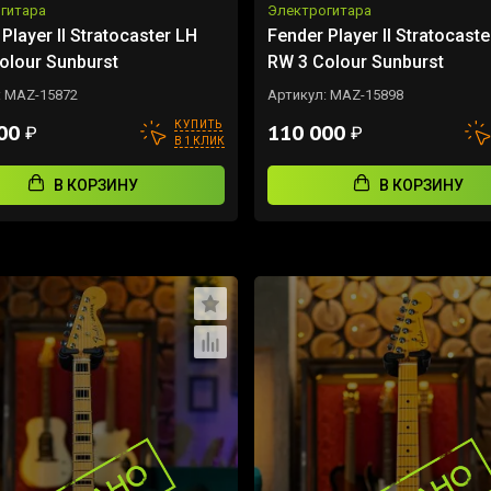
гитара
Электрогитара
Player II Stratocaster LH
Fender Player II Stratocast
olour Sunburst
RW 3 Colour Sunburst
:
MAZ-15872
Артикул:
MAZ-15898
КУПИТЬ
000
110 000
₽
₽
В 1 КЛИК
В КОРЗИНУ
В КОРЗИНУ