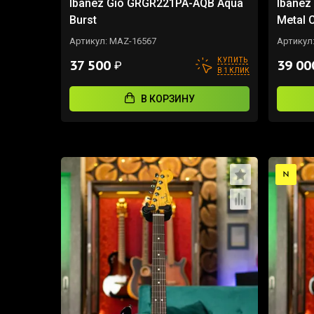
Ibanez Gio GRGR221PA-AQB Aqua
Ibanez
Burst
Metal 
Артикул:
MAZ-16567
Артикул
КУПИТЬ
37 500
39 0
₽
В 1 КЛИК
В КОРЗИНУ
НОВИНКА