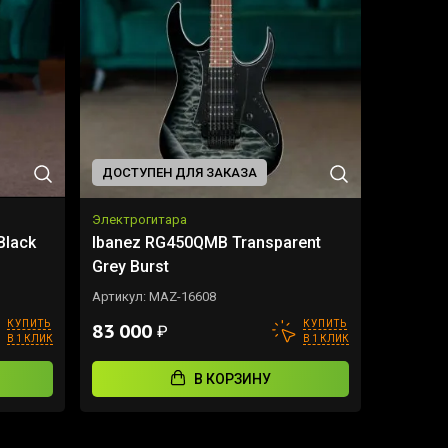
ДОСТУПЕН ДЛЯ ЗАКАЗА
Электрогитара
Black
Ibanez RG450QMB Transparent
Grey Burst
Артикул:
MAZ-16608
КУПИТЬ
КУПИТЬ
83 000
₽
В 1 КЛИК
В 1 КЛИК
В КОРЗИНУ