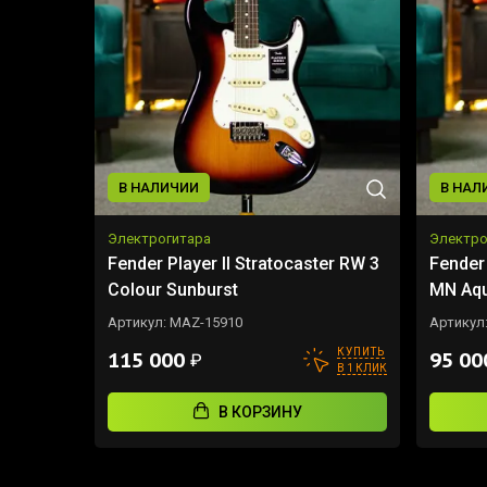
В НАЛИЧИИ
В НАЛ
Электрогитара
Электро
Fender Player II Stratocaster RW 3
Fender
Colour Sunburst
MN Aqu
Артикул:
MAZ-15910
Артикул
КУПИТЬ
115 000
95 0
₽
В 1 КЛИК
В КОРЗИНУ