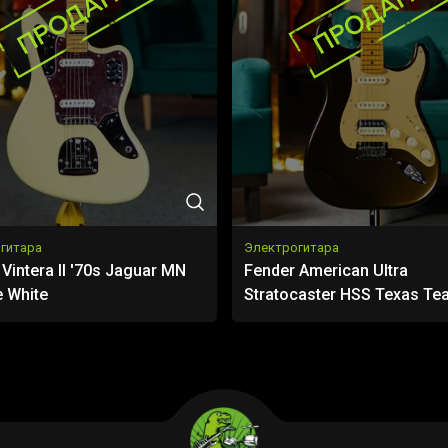
гитара
Электрогитара
Vintera II '70s Jaguar MN
Fender American Ultra
e White
Stratocaster HSS Texas Te