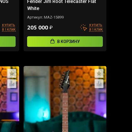
 NOS
Fender Jim Root Telecaster Flat
White
Артикул:
MAZ-15899
КУПИТЬ
КУПИТЬ
205 000
₽
В 1 КЛИК
В 1 КЛИК
В КОРЗИНУ