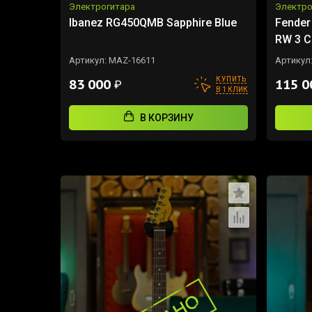
Электрогитара
Электро
Ibanez RG450QMB Sapphire Blue
Fender 
RW 3 C
Артикул:
MAZ-16611
Артикул
КУПИТЬ
83 000
115 
₽
В 1 КЛИК
В КОРЗИНУ