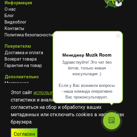
Информация
О нас
Блог
Видеоблог
Контакты
Политика безопасности
Покупателю
Доставка и оплата
Менеджер Muzik Room
Возврат товара
Здравствуйте! Это чат без
Гарантия на товар
ботов, только живая
консультация :)
Дополнительно
Мастерская
Если у Вас возникли вопросы
Сотрудничество
- наша команда оперативно
Этот сайт
использует cookies
для сбора
Вас проконсультирует.
статистики и анализа работы сайта. Просим
ВКОНТАКТЕ
АВИТО
TELEGRAM
согласиться на сбор и обработку ваших
YOUTUBE
метаданных или отключить cookies в настройках
браузера.
© Музыкальный магазин Muzik Room, 2023-2026
Согласен
Разработка
Дизайн