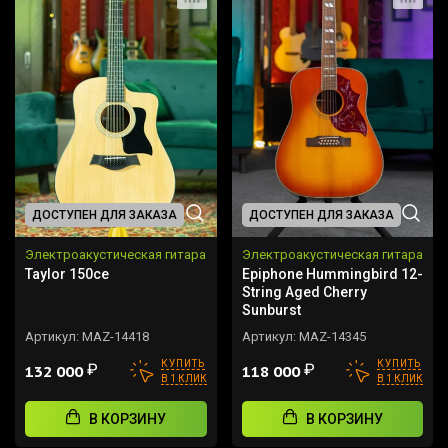
ДОСТУПЕН ДЛЯ ЗАКАЗА
ДОСТУПЕН ДЛЯ ЗАКАЗА
Электроакустическая гитара
Электроакустическая гитара
Taylor 150ce
Epiphone Hummingbird 12-
String Aged Cherry
Sunburst
Артикул:
MAZ-14418
Артикул:
MAZ-14345
КУПИТЬ
КУПИТЬ
₽
₽
132 000
118 000
В 1 КЛИК
В 1 КЛИК
В КОРЗИНУ
В КОРЗИНУ