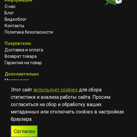
О нас
Блог
Видеоблог
Контакты
Политика безопасности
Покупателю
Доставка и оплата
Возврат товара
Гарантия на товар
Дополнительно
Мастерская
Сотрудничество
Этот сайт
использует cookies
для сбора
статистики и анализа работы сайта. Просим
ВКОНТАКТЕ
АВИТО
TELEGRAM
согласиться на сбор и обработку ваших
YOUTUBE
метаданных или отключить cookies в настройках
браузера.
© Музыкальный магазин Muzik Room, 2023-2026
Согласен
Разработка
Дизайн
ORIGINAL
TANYA HAYDEN