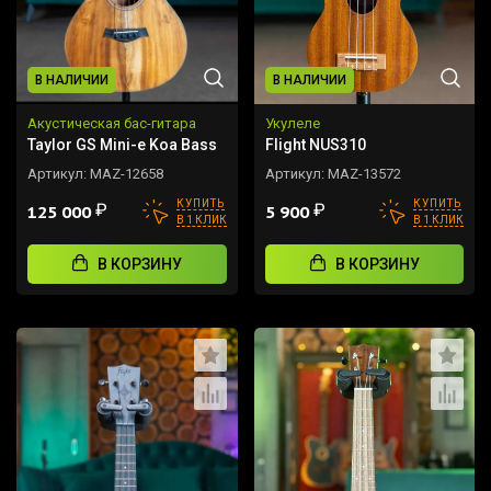
В НАЛИЧИИ
В НАЛИЧИИ
Акустическая бас-гитара
Укулеле
Taylor GS Mini-e Koa Bass
Flight NUS310
Артикул:
MAZ-12658
Артикул:
MAZ-13572
КУПИТЬ
КУПИТЬ
₽
₽
125 000
5 900
В 1 КЛИК
В 1 КЛИК
В КОРЗИНУ
В КОРЗИНУ