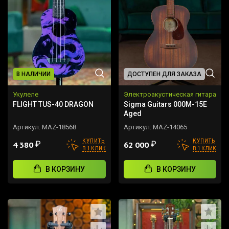
В НАЛИЧИИ
ДОСТУПЕН ДЛЯ ЗАКАЗА
Укулеле
Электроакустическая гитара
FLIGHT TUS-40 DRAGON
Sigma Guitars 000M-15E
Aged
Артикул:
MAZ-18568
Артикул:
MAZ-14065
КУПИТЬ
КУПИТЬ
₽
₽
4 380
62 000
В 1 КЛИК
В 1 КЛИК
В КОРЗИНУ
В КОРЗИНУ