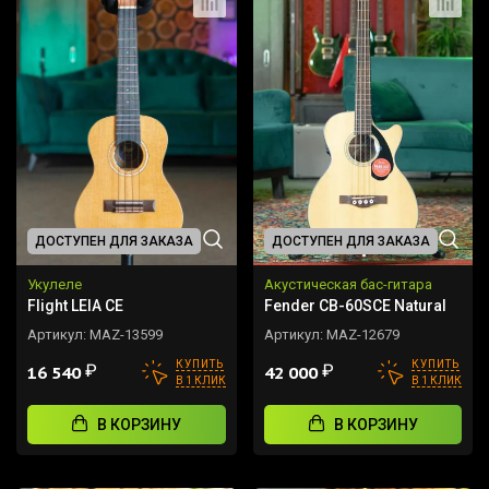
ДОСТУПЕН ДЛЯ ЗАКАЗА
ДОСТУПЕН ДЛЯ ЗАКАЗА
Укулеле
Акустическая бас-гитара
Flight LEIA CE
Fender CB-60SCE Natural
Артикул:
MAZ-13599
Артикул:
MAZ-12679
КУПИТЬ
КУПИТЬ
₽
₽
16 540
42 000
В 1 КЛИК
В 1 КЛИК
В КОРЗИНУ
В КОРЗИНУ