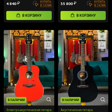
КУПИТЬ
КУПИТЬ
₽
₽
4 840
35 800
В 1 КЛИК
В 1 КЛИК
В КОРЗИНУ
В КОРЗИНУ
В НАЛИЧИИ
В НАЛИЧИИ
Электроакустическая гитара
Акустическая гитара