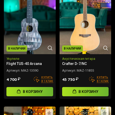
В НАЛИЧИИ
В НАЛИЧИИ
Укулеле
Акустическая гитара
Flight TUS-40 Arcana
Crafter D-7/NC
Артикул:
MAZ-13590
Артикул:
MAZ-11855
КУПИТЬ
КУПИТЬ
₽
₽
4 700
43 750
В 1 КЛИК
В 1 КЛИК
В КОРЗИНУ
В КОРЗИНУ