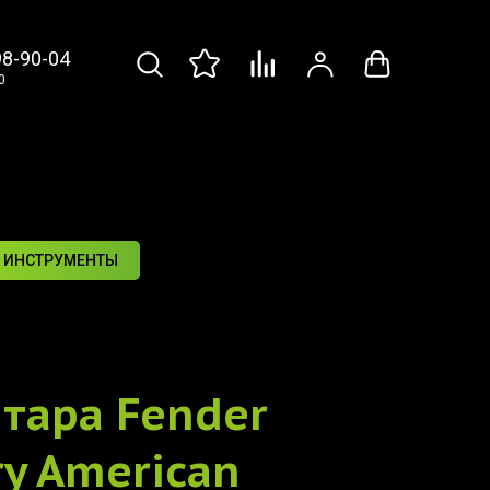
98-90-04
0
 ИНСТРУМЕНТЫ
итара
Fender
ry American