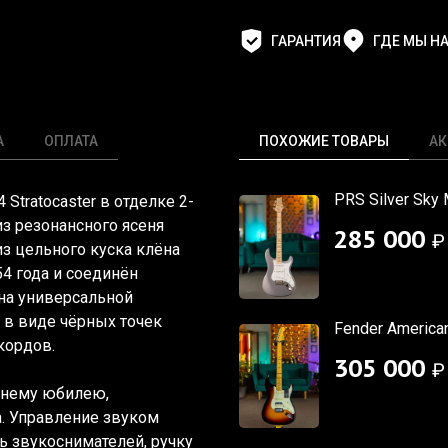
ГАРАНТИЯ
ГДЕ МЫ Н
А
ОПЛАТА
ПОХОЖИЕ ТОВАРЫ
АК
PRS Silver Sky
4 Stratocaster в отделке 2-
 из резонансного ясеня
285 000
₽
з цельного куска клёна
54 года и соединён
на универсальной
 в виде чёрных точек
Fender American
кордов.
305 000
₽
етнему юбилею,
а. Управление звуком
 звукоснимателей, ручку