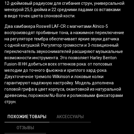
12-дюймовый радиусом для сгибания струн, универсальной
мензурой 25,5 дюйма и 22 средними ладами со вставками
в виде точек цвета слоновой кости.
Два хамбакера Roswell LAF-CR с магнитами Alnico-5
воспроизводят пробивные тона, а нажимное переключение
на регуляторе тембра обеспечивает яркие звуки датчика
с одной катушкой. Регулятор громкости и 3-позиционный
переключатель звукоснимателей расширяют музыкальные
возможности инструмента. Это позволяет Harley Benton
Fusion-III HH добиться всех оттенков рока: от попсовых
мелодии до точного фьюжна и хриплого хард-рока.
Двухточечное тремоло Wilkinson и локовые колки
гарантируют надёжную настройку. Модель дополнена
головой грифа в цвет корпуса, окантовкой из натуральной
древесины, порожком Nu-Bone и роликовыми фиксаторами
струн.
ПОХОЖИЕ ТОВАРЫ
АКСЕССУАРЫ
ОТЗЫВЫ