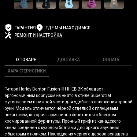
ГАРАНТИЯ
ГДЕ МЫ НАХОДИМСЯ
РЕМОНТ И НАСТРОЙКА
О ТОВАРЕ
ДОСТАВКА
ОПЛАТА
ХАРАКТЕРИСТИКИ
Гитара Harley Benton Fusion-III HH EB BK обладает
эргономичным корпусом из ньято в стиле Superstrat
с утончением в нижней части для удобного положения правой
руки. Модель отличается чёрной отделкой с глянцевым
покрытием, которая гармонично сочетается с блеском
хромированной фурнитуры. Прочный гриф из канадского
клёна соединён с кузовом болтами для яркого звучания
с быстрым откликом. Накладка из чёрного дерева оснащена