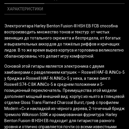
ХАРАКТЕРИСТИКИ
Электрогитара Harley Benton Fusion-III HSH EB FCB способна
воспроизводить множество тонов и текстур: от чистых
звенящих до тотального скрежета и беспредела, от богатых
и выразительных аккордов до тяжёлых риффов и кричащих
лидов. В то же время вырез корпуса и горловина великолепно
сбалансированы, что делает игру комфортной.
Основой этой гитары является электроника с двумя
хамбакерами с разделением катушек — Roswell HAF-B AlNiCo-5
у бриджа и Roswell HAF-N AlNiCo-5 у нека, а также сингл
Roswell S74-C BK AlNiCo-5 в среднем положении и 5-
позиционный переключатель. Преимущества этой модели
дополняет мощный внешний вид: корпус из ньято в глянцевой
отделке Gloss Trans Flamed Charcoal Burst, гриф с профилем
Modern
«C
» и накладкой из чёрного дерева, 2-точечный бридж
тремоло Wilkinson 50IIK и хромированная фурнитура. Harley
Benton Fusion-III HSH EB подходит для гитаристов разного
уровня и отлично справляется почти со всеми известными