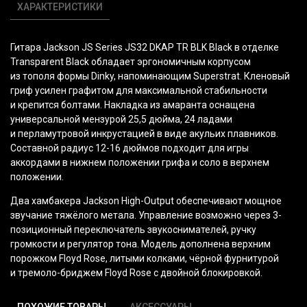
ХАРАКТЕРИСТИКИ
Гитара Jackson JS Series JS32 DKAP TR BLK Black в отделке
Transparent Black обладает эргономичным корпусом
из тополя формы Dinky, напоминающим Superstrat. Кленовый
гриф усилен графитом для максимальной стабильности
и крепится болтами. Накладка из амаранта оснащена
универсальной мензурой 25,5 дюйма, 24 ладами
и перламутровой инкрустацией в виде акульих плавников.
Составной радиус 12-16 дюймов подходит для игры
аккордами в нижнем положении грифа и соло в верхнем
положении.
Два хамбакера Jackson High-Output обеспечивают мощное
звучание тяжёлого метала. Управление возможно через 3-
позиционный переключатель звукоснимателей, ручку
громкости и регулятор тона. Модель дополнена верхним
порожком Floyd Rose, литыми колками, чёрной фурнитурой
и тремоло-бриджем Floyd Rose с двойной блокировкой.
ПОХОЖИЕ ТОВАРЫ
АКСЕССУАРЫ