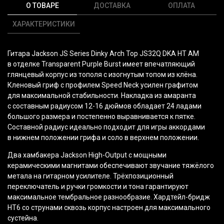
О ТОВАРЕ
ДОСТАВКА
ОПЛАТА
ХАРАКТЕРИСТИКИ
Гитара Jackson JS Series Dinky Arch Top JS32Q DKA HT AM
в отделке Transparent Purple Burst имеет впечатляющий
глянцевый корпус из тополя с изогнутым топом из клёна.
Кленовый гриф с профилем Speed Neck усилен графитом
для максимальной стабильности. Накладка из амаранта
с составным радиусом 12-16 дюймов обладает 24 ладами
большого размера и постепенно выравнивается к пятке.
Составной радиус идеально подходит для игры аккордами
в нижнем положении грифа и соло в верхнем положении.
Два хамбакера Jackson High-Output с мощными
керамическими магнитами обеспечивают звучание тяжёлого
метала на гитарном усилителе. Трёхпозиционный
переключатель и ручки громкости и тона гарантируют
максимальное тембральное разнообразие. Хардтейл-бридж
HT6 со струнами сквозь корпус настроен для максимального
сустейна.