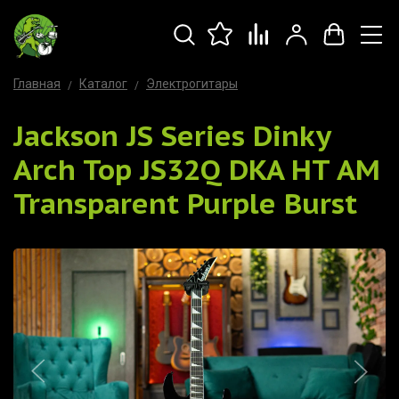
Главная
Каталог
Электрогитары
Jackson JS Series Dinky
Arch Top JS32Q DKA HT AM
Transparent Purple Burst