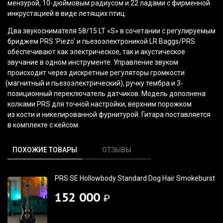
мензурой, 10-дюймовым радиусом и 22 ладами с фирменной
инкрустацией в виде летящих птиц.
Два звукоснимателя 58/15 LT
«S
» в сочетании с регулируемым
бриджем PRS 'Piezo' и пьезоэлектроникой LR Baggs/PRS
обеспечивают как электрическое, так и акустическое
звучание в одном инструменте. Управление звуком
происходит через дискретные регуляторы громкости
(магнитный
и пьезоэлектрический), ручку тембра и 3-
позиционный переключатель датчиков. Модель дополнена
колками PRS для точной настройки, верхним порожком
из кости и никелированной фурнитурой. Гитара поставляется
в комплекте с кейсом.
ПОХОЖИЕ ТОВАРЫ
ОТЗЫВЫ
PRS SE Hollowbody Standard Dog Hair Smokeburst
152 000
₽