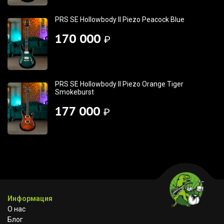
PRS SE Hollowbody II Piezo Peacock Blue
170 000
₽
PRS SE Hollowbody II Piezo Orange Tiger
Smokeburst
177 000
₽
Информация
О нас
Блог