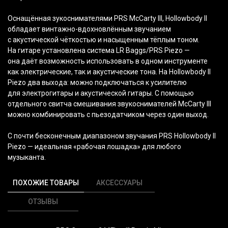
Оснащённая зукоснимателями PRS McCarty III, Hollowbody II
обладает винтажно-вдохновлённым звучанием
с акустической чёткостью и насыщенным тёплым тоном.
На гитаре установлена система LR Baggs/PRS Piezo —
она даёт возможность использовать в одном инструменте
как электрические, так и акустические тона. На Hollowbody II
Piezo два выхода: можно подключаться к усилителю
для электрогитары и акустической гитары. С помощью
отдельного свитча смешивания звукоснимателей McCarty III
можно комбинировать с пьезодатчиком через один выход.
С почти бесконечным диапазоном звучания PRS Hollowbody II
Piezo — идеальная
«рабочая
лошадка» для любого
музыканта.
ПОХОЖИЕ ТОВАРЫ
АКСЕССУАРЫ
ОТЗЫВЫ