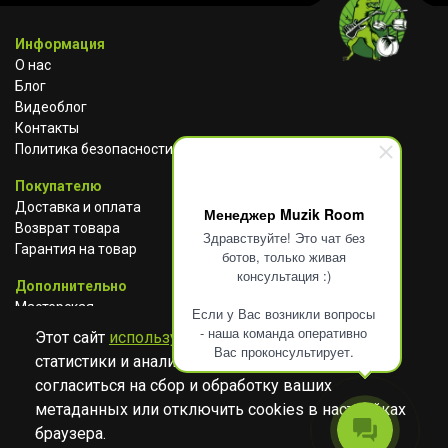
Информация
О нас
Блог
Видеоблог
Контакты
Политика безопасности
Покупателю
Доставка и оплата
Менеджер Muzik Room
Возврат товара
Здравствуйте! Это чат без
Гарантия на товар
ботов, только живая
консультация :)
Дополнительно
Мастерская
Если у Вас возникли вопросы
Сотрудничество
- наша команда оперативно
Этот сайт
использует cookies
для сбора
Вас проконсультирует.
статистики и анализа работы сайта. Просим
ВКОНТАКТЕ
АВИТО
TELEGRAM
согласиться на сбор и обработку ваших
YOUTUBE
метаданных или отключить cookies в настройках
браузера.
© Музыкальный магазин Muzik Room, 2023-2026