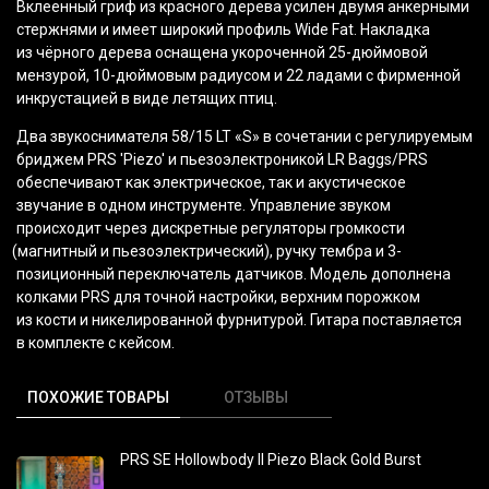
Вклеенный гриф из красного дерева усилен двумя анкерными
стержнями и имеет широкий профиль Wide Fat. Накладка
из чёрного дерева оснащена укороченной 25-дюймовой
мензурой, 10-дюймовым радиусом и 22 ладами с фирменной
инкрустацией в виде летящих птиц.
Два звукоснимателя 58/15 LT
«S
» в сочетании с регулируемым
бриджем PRS 'Piezo' и пьезоэлектроникой LR Baggs/PRS
обеспечивают как электрическое, так и акустическое
звучание в одном инструменте. Управление звуком
происходит через дискретные регуляторы громкости
(магнитный
и пьезоэлектрический), ручку тембра и 3-
позиционный переключатель датчиков. Модель дополнена
колками PRS для точной настройки, верхним порожком
из кости и никелированной фурнитурой. Гитара поставляется
в комплекте с кейсом.
ПОХОЖИЕ ТОВАРЫ
ОТЗЫВЫ
PRS SE Hollowbody II Piezo Black Gold Burst