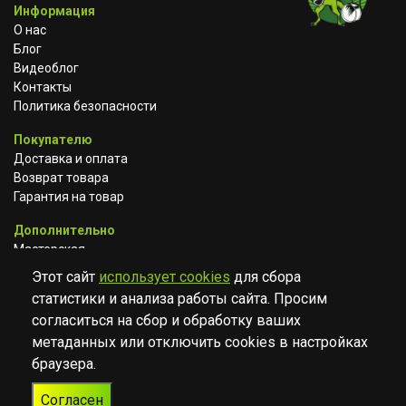
Информация
О нас
Блог
Видеоблог
Контакты
Политика безопасности
Покупателю
Доставка и оплата
Возврат товара
Гарантия на товар
Дополнительно
Мастерская
Сотрудничество
Этот сайт
использует cookies
для сбора
статистики и анализа работы сайта. Просим
ВКОНТАКТЕ
АВИТО
TELEGRAM
согласиться на сбор и обработку ваших
YOUTUBE
метаданных или отключить cookies в настройках
браузера.
© Музыкальный магазин Muzik Room, 2023-2026
Согласен
Разработка
Дизайн