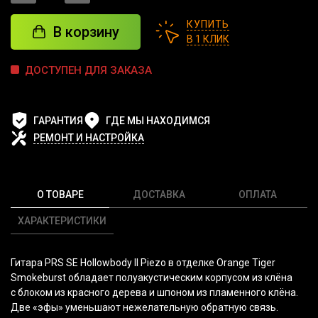
КУПИТЬ
В корзину
В 1 КЛИК
ДОСТУПЕН ДЛЯ ЗАКАЗА
ГАРАНТИЯ
ГДЕ МЫ НАХОДИМСЯ
РЕМОНТ И НАСТРОЙКА
О ТОВАРЕ
ДОСТАВКА
ОПЛАТА
ХАРАКТЕРИСТИКИ
Гитара PRS SE Hollowbody II Piezo в отделке Orange Tiger
Smokeburst обладает полуакустическим корпусом из клёна
с блоком из красного дерева и шпоном из пламенного клёна.
Две
«эфы
» уменьшают нежелательную обратную связь.