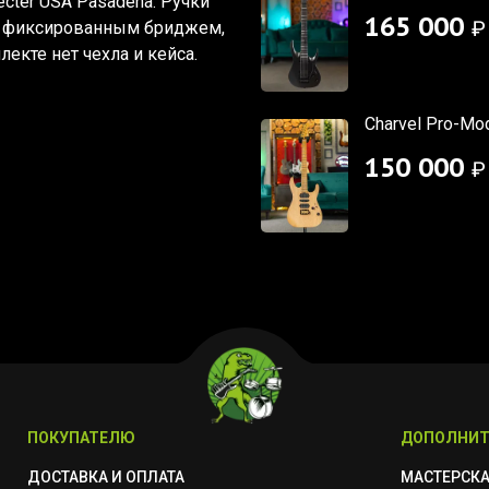
hecter USA Pasadena
. Ручки
165 000
₽
н
фиксированным бриджем
,
екте нет чехла и кейса.
Charvel Pro-Mo
150 000
₽
ПОКУПАТЕЛЮ
ДОПОЛНИТ
ДОСТАВКА И ОПЛАТА
МАСТЕРСК