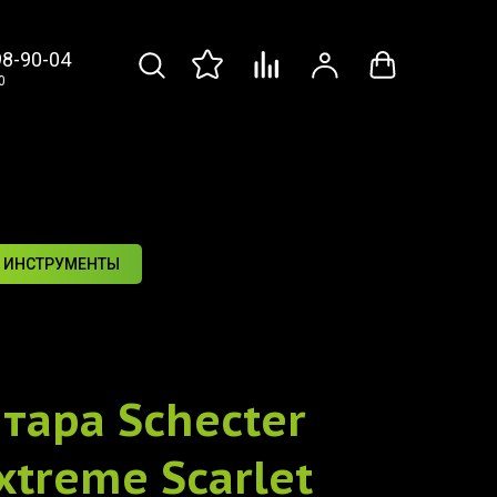
98-90-04
0
 ИНСТРУМЕНТЫ
итара
Schecter
xtreme Scarlet