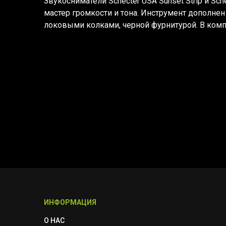
Звукосниматели
Schecter USA Sunset Strip и Sc
мастер громкости и тона. Инструмент дополне
локовыми колками, черной фурнитурой. В компл
ИНФОРМАЦИЯ
О НАС