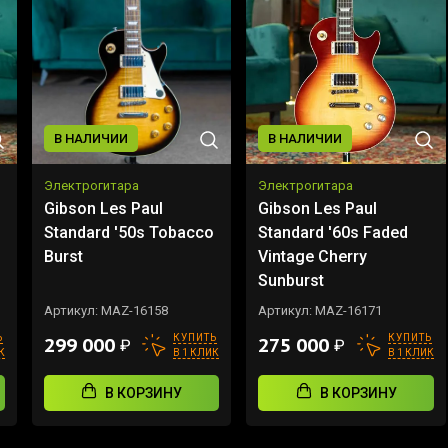
В НАЛИЧИИ
В НАЛИЧИИ
Электрогитара
Электрогитара
Gibson Les Paul
Gibson Les Paul
Standard '50s Tobacco
Standard '60s Faded
Burst
Vintage Cherry
Sunburst
Артикул:
MAZ-16158
Артикул:
MAZ-16171
Ь
КУПИТЬ
КУПИТЬ
299 000
275 000
₽
₽
К
В 1 КЛИК
В 1 КЛИК
В КОРЗИНУ
В КОРЗИНУ