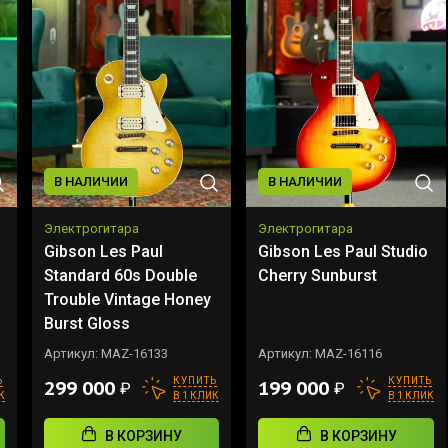
В НАЛИЧИИ
В НАЛИЧИИ
Электрогитара
Электрогитара
Gibson Les Paul
Gibson Les Paul Studio
Standard 60s Double
Cherry Sunburst
Trouble Vintage Honey
Burst Gloss
Артикул:
MAZ-16133
Артикул:
MAZ-16116
Ь
КУПИТЬ
КУПИТЬ
299 000
199 000
₽
₽
К
В 1 КЛИК
В 1 КЛИК
В КОРЗИНУ
В КОРЗИНУ