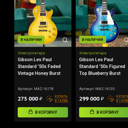
В НАЛИЧИИ
В НАЛИЧИИ
Электрогитара
Электрогитара
Gibson Les Paul
Gibson Les Paul
Standard '50s Faded
Standard '50s Figured
Vintage Honey Burst
Top Blueberry Burst
Артикул:
MAZ-16178
Артикул:
MAZ-16135
КУПИТЬ
КУПИТ
275 000
299 000
₽
₽
В 1 КЛИК
В 1 КЛИ
В КОРЗИНУ
В КОРЗИНУ