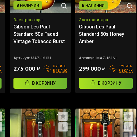
В НАЛИЧИИ
В НАЛИЧИИ
Электрогитара
Электрогитара
Gibson Les Paul
Gibson Les Paul
Standard 50s Faded
Standard 50s Honey
Vintage Tobacco Burst
Amber
Артикул:
MAZ-16131
Артикул:
MAZ-16161
Ь
КУПИТЬ
КУПИТЬ
275 000
299 000
₽
₽
К
В 1 КЛИК
В 1 КЛИК
В КОРЗИНУ
В КОРЗИНУ