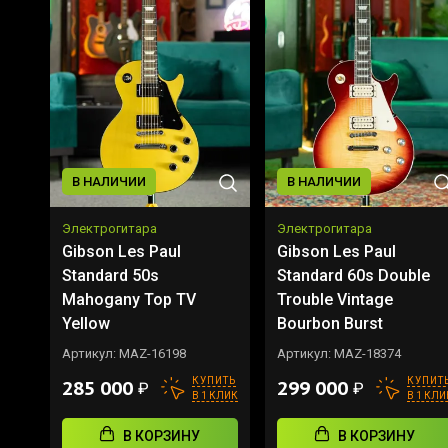
В НАЛИЧИИ
В НАЛИЧИИ
Электрогитара
Электрогитара
Gibson Les Paul
Gibson Les Paul
Standard 50s
Standard 60s Double
Mahogany Top TV
Trouble Vintage
Yellow
Bourbon Burst
Артикул:
MAZ-16198
Артикул:
MAZ-18374
КУПИТЬ
КУПИТ
285 000
299 000
₽
₽
В 1 КЛИК
В 1 КЛИ
В КОРЗИНУ
В КОРЗИНУ