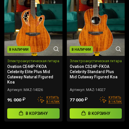
В НАЛИЧИИ
В НАЛИЧИИ
Электроакустическая гитара
Электроакустическая гитара
Ovation CE44P-FKOA
Ovation CS24P-FKOA
Celebrity Elite Plus Mid
Celebrity Standard Plus
Cutaway Natural Figured
Mid Cutaway Figured Koa
Koa
Артикул:
MAZ-14026
Артикул:
MAZ-14027
КУПИТЬ
КУПИТЬ
₽
₽
91 000
77 000
В 1 КЛИК
В 1 КЛИК
В КОРЗИНУ
В КОРЗИНУ