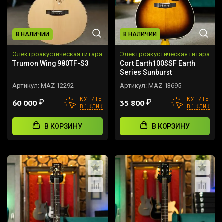
В НАЛИЧИИ
В НАЛИЧИИ
Электроакустическая гитара
Электроакустическая гитара
Trumon Wing 980TF-S3
Cort Earth100SSF Earth
Series Sunburst
Артикул:
MAZ-12292
Артикул:
MAZ-13695
КУПИТЬ
КУПИТЬ
₽
₽
60 000
35 800
В 1 КЛИК
В 1 КЛИК
В КОРЗИНУ
В КОРЗИНУ