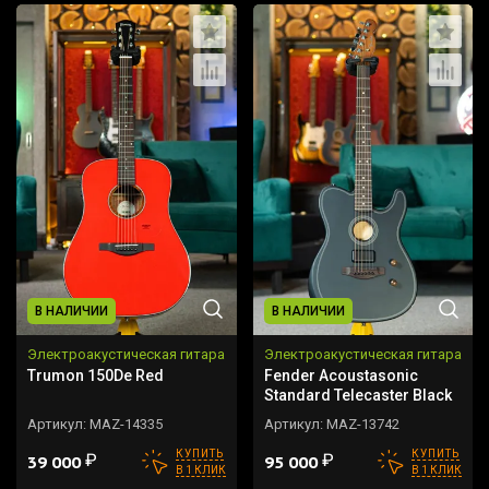
В НАЛИЧИИ
В НАЛИЧИИ
Электроакустическая гитара
Электроакустическая гитара
Trumon 150De Red
Fender Acoustasonic
Standard Telecaster Black
Артикул:
MAZ-14335
Артикул:
MAZ-13742
КУПИТЬ
КУПИТЬ
₽
₽
39 000
95 000
В 1 КЛИК
В 1 КЛИК