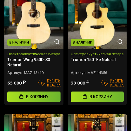
В НАЛИЧИИ
В НАЛИЧИИ
Электроакустическая гитара
Электроакустическая гитара
Trumon Wing 950D-S3
Trumon 150TFe Natural
Natural
Артикул:
MAZ-13410
Артикул:
MAZ-14356
КУПИТЬ
КУПИТЬ
₽
₽
65 000
39 000
В 1 КЛИК
В 1 КЛИК
В КОРЗИНУ
В КОРЗИНУ