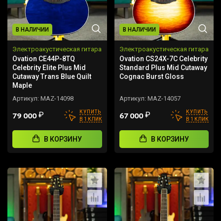
В НАЛИЧИИ
В НАЛИЧИИ
Электроакустическая гитара
Электроакустическая гитара
Ovation CE44P-8TQ
Ovation CS24X-7C Celebrity
Celebrity Elite Plus Mid
Standard Plus Mid Cutaway
Cutaway Trans Blue Quilt
Cognac Burst Gloss
Maple
Артикул:
MAZ-14098
Артикул:
MAZ-14057
КУПИТЬ
КУПИТЬ
₽
₽
79 000
67 000
В 1 КЛИК
В 1 КЛИК
В КОРЗИНУ
В КОРЗИНУ