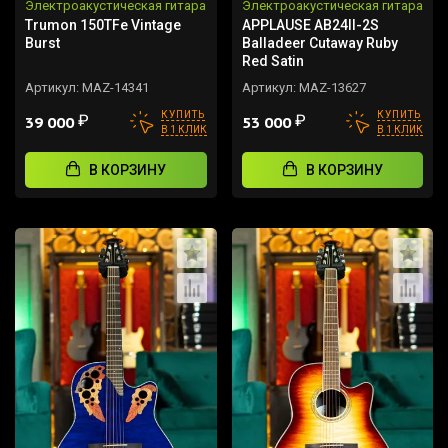
Электроакустическая гитара
Электроакустическая гитара
Trumon 150TFe Vintage
APPLAUSE AB24II-2S
Burst
Balladeer Cutaway Ruby
Red Satin
Артикул:
MAZ-14341
Артикул:
MAZ-13627
КУПИТЬ
КУПИТЬ
₽
₽
39 000
53 000
В 1 КЛИК
В 1 КЛИК
В КОРЗИНУ
В КОРЗИНУ