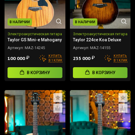
В НАЛИЧИИ
В НАЛИЧИИ
Электроакустическая гитара
Электроакустическая гитара
Taylor GS Mini-e Mahogany
Taylor 224ce Koa Deluxe
Артикул:
MAZ-14245
Артикул:
MAZ-14155
КУПИТЬ
КУПИТЬ
₽
₽
100 000
235 000
В 1 КЛИК
В 1 КЛИК
В КОРЗИНУ
В КОРЗИНУ