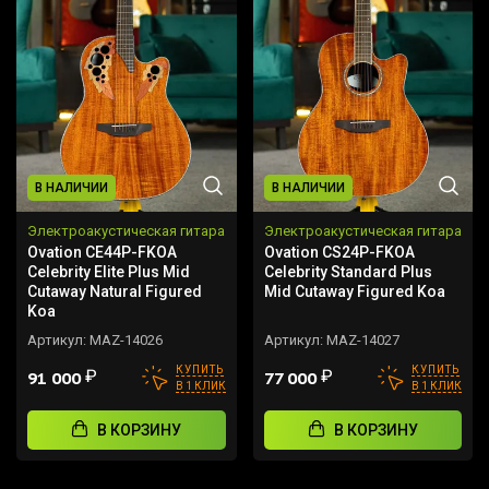
В НАЛИЧИИ
В НАЛИЧИИ
Электроакустическая гитара
Электроакустическая гитара
Ovation CE44P-FKOA
Ovation CS24P-FKOA
Celebrity Elite Plus Mid
Celebrity Standard Plus
Cutaway Natural Figured
Mid Cutaway Figured Koa
Koa
Артикул:
MAZ-14026
Артикул:
MAZ-14027
КУПИТЬ
КУПИТЬ
₽
₽
91 000
77 000
В 1 КЛИК
В 1 КЛИК
В КОРЗИНУ
В КОРЗИНУ