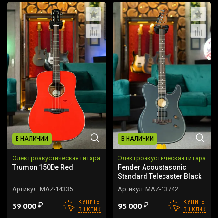
В НАЛИЧИИ
В НАЛИЧИИ
Электроакустическая гитара
Электроакустическая гитара
Trumon 150De Red
Fender Acoustasonic
Standard Telecaster Black
Артикул:
MAZ-14335
Артикул:
MAZ-13742
КУПИТЬ
КУПИТЬ
₽
₽
39 000
95 000
В 1 КЛИК
В 1 КЛИК