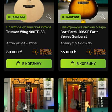
В НАЛИЧИИ
В НАЛИЧИИ
Электроакустическая гитара
Электроакустическая гитара
Trumon Wing 980TF-S3
Cort Earth100SSF Earth
Series Sunburst
Артикул:
MAZ-12292
Артикул:
MAZ-13695
КУПИТЬ
КУПИТЬ
₽
₽
60 000
35 800
В 1 КЛИК
В 1 КЛИК
В КОРЗИНУ
В КОРЗИНУ