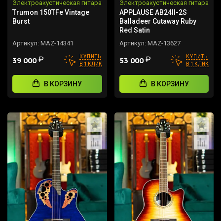
Электроакустическая гитара
Электроакустическая гитара
Trumon 150TFe Vintage
APPLAUSE AB24II-2S
Burst
Balladeer Cutaway Ruby
Red Satin
Артикул:
MAZ-14341
Артикул:
MAZ-13627
КУПИТЬ
КУПИТЬ
₽
₽
39 000
53 000
В 1 КЛИК
В 1 КЛИК
В КОРЗИНУ
В КОРЗИНУ