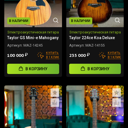
В НАЛИЧИИ
В НАЛИЧИИ
Электроакустическая гитара
Электроакустическая гитара
Taylor GS Mini-e Mahogany
Taylor 224ce Koa Deluxe
Артикул:
MAZ-14245
Артикул:
MAZ-14155
КУПИТЬ
КУПИТЬ
₽
₽
100 000
235 000
В 1 КЛИК
В 1 КЛИК
В КОРЗИНУ
В КОРЗИНУ