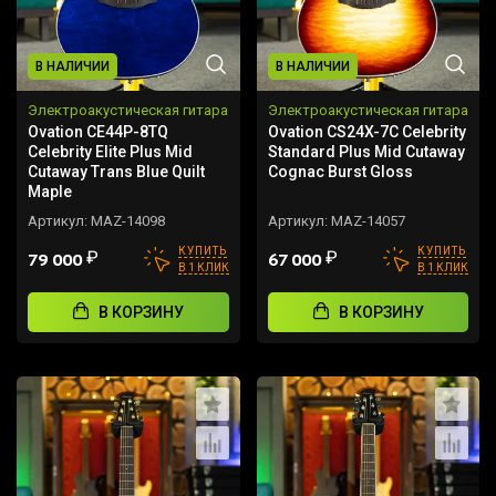
В НАЛИЧИИ
В НАЛИЧИИ
Электроакустическая гитара
Электроакустическая гитара
Ovation CE44P-8TQ
Ovation CS24X-7C Celebrity
Celebrity Elite Plus Mid
Standard Plus Mid Cutaway
Cutaway Trans Blue Quilt
Cognac Burst Gloss
Maple
Артикул:
MAZ-14098
Артикул:
MAZ-14057
КУПИТЬ
КУПИТЬ
₽
₽
79 000
67 000
В 1 КЛИК
В 1 КЛИК
В КОРЗИНУ
В КОРЗИНУ