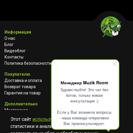
Информация
О нас
Блог
Видеоблог
Контакты
Политика безопасности
Покупателю
Доставка и оплата
Менеджер Muzik Room
Возврат товара
Здравствуйте! Это чат без
Гарантия на товар
ботов, только живая
консультация :)
Дополнительно
Мастерская
Если у Вас возникли вопросы
Сотрудничество
- наша команда оперативно
Этот сайт
использует cookies
для сбора
Вас проконсультирует.
статистики и анализа работы сайта. Просим
ВКОНТАКТЕ
АВИТО
TELEGRAM