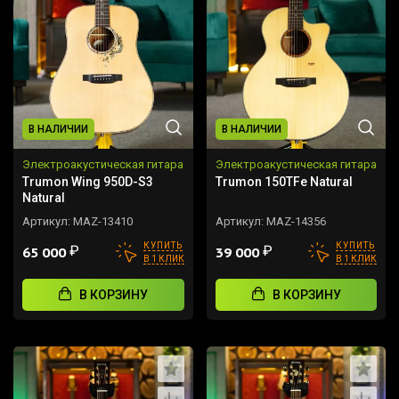
В НАЛИЧИИ
В НАЛИЧИИ
Электроакустическая гитара
Электроакустическая гитара
Trumon Wing 950D-S3
Trumon 150TFe Natural
Natural
Артикул:
MAZ-13410
Артикул:
MAZ-14356
КУПИТЬ
КУПИТЬ
₽
₽
65 000
39 000
В 1 КЛИК
В 1 КЛИК
В КОРЗИНУ
В КОРЗИНУ