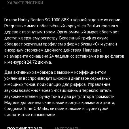
ХАРАКТЕРИСТИКИ
Гитара Harley Benton SC-1000 SBK в чёрной отделке из серии
Progressive имеет облегчённый корпус Les Paul из красного
дерева с изогнутым топом. Эргономичный вырез облегчает
доступ к верхнему регистру. Вклеенный гриф из окуме
обладает округлым профилем в форме буквы
«С
» и усилен
анкерным стержнем двойного действия. Накладка
из амаранта оснащена 24 ладами со вставками в виде флагов
и мензурой 24,72 дюйма.
Два активных хамбакера с высоким коэффициентом
усиления воспроизводят широкий диапазон серьёзных
и мощных тонов, подходящих для риффов. Управление
звуком возможно через 3-позиционный переключатель
звукоснимателей, ручку тона и два регулятора громкости.
Модель дополнена окантовкой корпуса кремового цвета,
бриджем Tune-O-Matic, литыми колками и фурнитурой
с золотистым напылением.
ПОХОЖИЕ ТОВАРЫ
АКСЕССУАРЫ