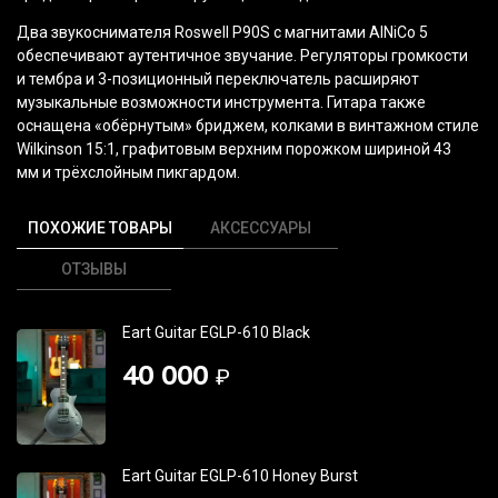
Два звукоснимателя Roswell P90S с магнитами AlNiCo 5
обеспечивают аутентичное звучание. Регуляторы громкости
и тембра и 3-позиционный переключатель расширяют
музыкальные возможности инструмента. Гитара также
оснащена
«обёрнутым
» бриджем, колками в винтажном стиле
Wilkinson 15:1, графитовым верхним порожком шириной 43
мм и трёхслойным пикгардом.
ПОХОЖИЕ ТОВАРЫ
АКСЕССУАРЫ
ОТЗЫВЫ
Eart Guitar EGLP-610 Black
40 000
₽
Eart Guitar EGLP-610 Honey Burst