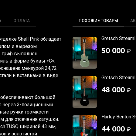
А
ОПЛАТА
ПОХОЖИЕ ТОВАРЫ
АК
Gretsch Streaml
отделке Shell Pink обладает
топом и вырезом
50 000
₽
й гриф выполнен
филь в форме буквы
«С
».
оснащена мензурой 24,72
тали и вставками в виде
Gretsch Streaml
48 000
₽
 5 обеспечивают большой
о через 3-позиционный
ные ручки громкости
Harley Benton S
м для отсечения катушки.
ch TUSQ шириной 43 мм,
44 000
₽
son и золотистой