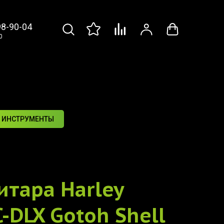
98-90-04
0
 ИНСТРУМЕНТЫ
итара
Harley
-DLX Gotoh Shell