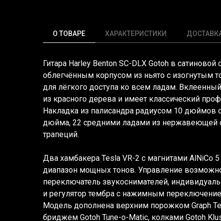
О ТОВАРЕ
ХАРАКТЕРИСТИКИ
ДОСТАВК
Гитара Harley Benton SC-DLX Gotoh в сатиновой 
облегчённым корпусом из ньято с изогнутым 
для лёгкого доступа ко всем ладам. Вклеенны
из красного дерева и имеет классический про
Накладка из палисандра радиусом 10 дюймов 
дюйма, 22 средними ладами из нержавеющей с
трапеций.
Два хамбакера Tesla VR-2 с магнитами AlNiCo
диапазон мощных тонов. Управление возможн
переключатель звукоснимателей, индивидуаль
и регулятор тембра с нажимным переключение
Модель дополнена верхним порожком Graph Te
бриджем Gotoh Tune-o-Matic, колками Gotoh Klu