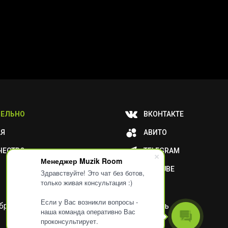
ЕЛЬНО
ВКОНТАКТЕ
АЯ
АВИТО
ЧЕСТВО
TELEGRAM
Менеджер Muzik Room
YOUTUBE
Здравствуйте! Это чат без ботов,
только живая консультация :)
Если у Вас возникли вопросы -
и обработку ваших метаданных или отключить
наша команда оперативно Вас
проконсультирует.