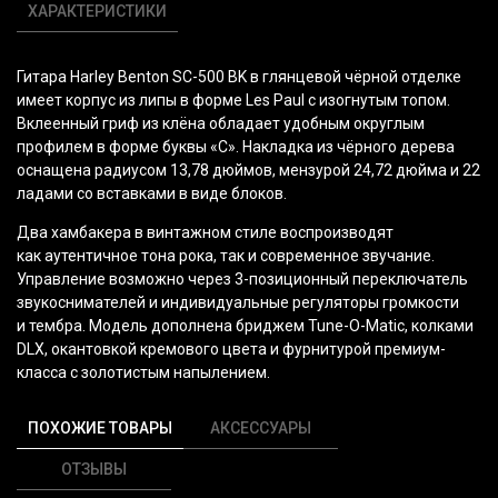
ХАРАКТЕРИСТИКИ
Гитара Harley Benton SC-500 BK в глянцевой чёрной отделке
имеет корпус из липы в форме Les Paul с изогнутым топом.
Вклеенный гриф из клёна обладает удобным округлым
профилем в форме буквы
«С
». Накладка из чёрного дерева
оснащена радиусом 13,78 дюймов, мензурой 24,72 дюйма и 22
ладами со вставками в виде блоков.
Два хамбакера в винтажном стиле воспроизводят
как аутентичное тона рока, так и современное звучание.
Управление возможно через 3-позиционный переключатель
звукоснимателей и индивидуальные регуляторы громкости
и тембра. Модель дополнена бриджем Tune-O-Matic, колками
DLX, окантовкой кремового цвета и фурнитурой премиум-
класса с золотистым напылением.
ПОХОЖИЕ ТОВАРЫ
АКСЕССУАРЫ
ОТЗЫВЫ