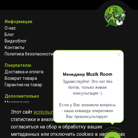
Информация
О нас
Блог
Видеоблог
Контакты
Политика безопасности
Покупателю
Доставка и оплата
Менеджер Muzik Room
Возврат товара
Здравствуйте! Это чат без
Гарантия на товар
ботов, только живая
консультация :)
Дополнительно
Мастерская
Если у Вас возникли вопросы
Сотрудничество
- наша команда оперативно
Этот сайт
использует cookies
для сбора
Вас проконсультирует.
статистики и анализа работы сайта. Просим
ВКОНТАКТЕ
АВИТО
TELEGRAM
согласиться на сбор и обработку ваших
YOUTUBE
метаданных или отключить cookies в настройках