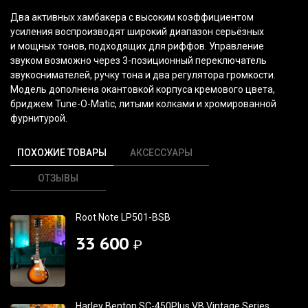
Два активных хамбакера с высоким коэффициентом
усиления воспроизводят широкий диапазон серьёзных
и мощных тонов, подходящих для риффов. Управление
звуком возможно через 3-позиционный переключатель
звукоснимателей, ручку тона и два регулятора громкости.
Модель дополнена окантовкой корпуса кремового цвета,
бриджем Tune-O-Matic, литыми колками и хромированной
фурнитурой.
ПОХОЖИЕ ТОВАРЫ
АКСЕССУАРЫ
ОТЗЫВЫ
Root Note LP501-BSB
33 600
₽
Harley Benton SC-450Plus VB Vintage Series