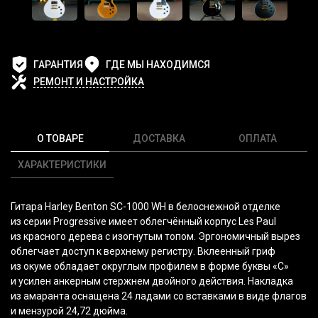
ГАРАНТИЯ
ГДЕ МЫ НАХОДИМСЯ
РЕМОНТ И НАСТРОЙКА
О ТОВАРЕ
ДОСТАВКА
ОПЛАТА
ХАРАКТЕРИСТИКИ
Гитара Harley Benton SC-1000 WH в белоснежной отделке
из серии Progressive имеет облегчённый корпус Les Paul
из красного дерева с изогнутым топом. Эргономичный вырез
облегчает доступ к верхнему регистру. Вклеенный гриф
из окуме обладает округлым профилем в форме буквы
«С
»
и усилен анкерным стержнем двойного действия. Накладка
из амаранта оснащена 24 ладами со вставками в виде флагов
и мензурой 24,72 дюйма.