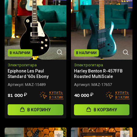
В НАЛИЧИИ
В НАЛИЧИИ
Электрогитара
Электрогитара
Epiphone Les Paul
Harley Benton R-457FFB
Standard '60s Ebony
Roasted MultiScale
Артикул:
MAZ-15489
Артикул:
MAZ-17657
КУПИТЬ
КУПИТЬ
₽
₽
81 000
40 000
В 1 КЛИК
В 1 КЛИК
В КОРЗИНУ
В КОРЗИНУ