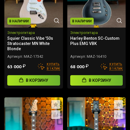
В НАЛИЧИИ
В НАЛИЧИИ
Электрогитара
Электрогитара
Squier Classic Vibe '50s
Harley Benton SC-Custom
Stratocaster MN White
Plus EMG VBK
Blonde
Артикул:
MAZ-17342
Артикул:
MAZ-16410
КУПИТЬ
КУПИТЬ
₽
₽
63 000
68 000
В 1 КЛИК
В 1 КЛИК
В КОРЗИНУ
В КОРЗИНУ