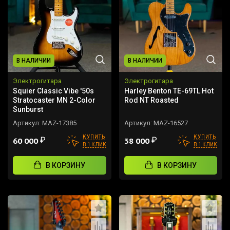
В НАЛИЧИИ
В НАЛИЧИИ
Электрогитара
Электрогитара
Squier Classic Vibe '50s
Harley Benton TE-69TL Hot
Stratocaster MN 2-Color
Rod NT Roasted
Sunburst
Артикул:
MAZ-17385
Артикул:
MAZ-16527
КУПИТЬ
КУПИТЬ
₽
₽
60 000
38 000
В 1 КЛИК
В 1 КЛИК
В КОРЗИНУ
В КОРЗИНУ