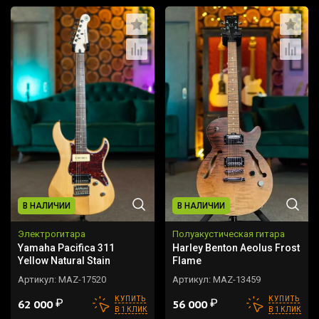
В НАЛИЧИИ
В НАЛИЧИИ
Электрогитара
Полуакустическая гитара
Yamaha Pacifica 311
Harley Benton Aeolus Frost
Yellow Natural Stain
Flame
Артикул:
MAZ-17520
Артикул:
MAZ-13459
КУПИТЬ
КУПИТЬ
₽
₽
62 000
56 000
В 1 КЛИК
В 1 КЛИК