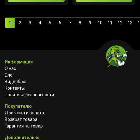
1
2
3
4
5
6
7
8
9
10
11
12
13
1
Информация
О нас
Блог
Видеоблог
Контакты
Политика безопасности
Покупателю
Доставка и оплата
Возврат товара
Гарантия на товар
Дополнительно