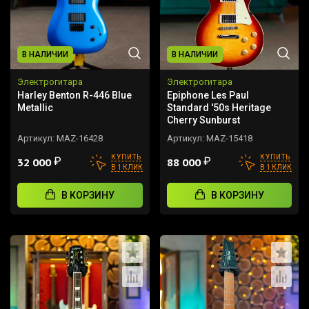
В НАЛИЧИИ
В НАЛИЧИИ
Электрогитара
Электрогитара
Harley Benton R-446 Blue
Epiphone Les Paul
Metallic
Standard '50s Heritage
Cherry Sunburst
Артикул:
MAZ-16428
Артикул:
MAZ-15418
КУПИТЬ
КУПИТЬ
₽
₽
32 000
88 000
В 1 КЛИК
В 1 КЛИК
В КОРЗИНУ
В КОРЗИНУ