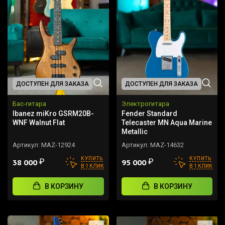
ДОСТУПЕН ДЛЯ ЗАКАЗА
ДОСТУПЕН ДЛЯ ЗАКАЗА
Бас-гитара
Электрогитара
Ibanez miKro GSRM20B-
Fender Standard
WNF Walnut Flat
Telecaster MN Aqua Marine
Metallic
Артикул:
MAZ-12924
Артикул:
MAZ-14632
КУПИТЬ
КУПИТЬ
₽
₽
38 000
95 000
В 1 КЛИК
В 1 КЛИК
В КОРЗИНУ
В КОРЗИНУ