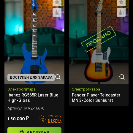
ДОСТУПЕН ДЛЯ ЗАКАЗА
Электрогитара
Электрогитара
Ibanez RG565R Laser Blue
Fender Player Telecaster
High-Gloss
MN 3-Color Sunburst
Артикул:
MAZ-16670
КУПИТЬ
₽
150 000
В 1 КЛИК
В КОРЗИНУ