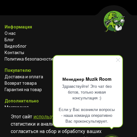
Информация
О нас
Блог
Видеоблог
Контакты
Политика безопасности
Покупателю
Доставка и оплата
Менеджер Muzik Room
Возврат товара
Здравствуйте! Это чат без
Гарантия на товар
ботов, только живая
консультация :)
Дополнительно
Мастерская
Если у Вас возникли вопросы
Сотрудничество
- наша команда оперативно
Этот сайт
использует cookies
для сбора
Вас проконсультирует.
статистики и анализа работы сайта. Просим
ВКОНТАКТЕ
АВИТО
TELEGRAM
согласиться на сбор и обработку ваших