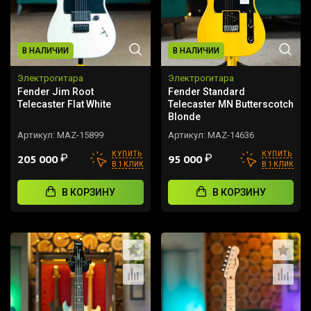
В НАЛИЧИИ
В НАЛИЧИИ
Электрогитара
Электрогитара
Fender Jim Root
Fender Standard
Telecaster Flat White
Telecaster MN Butterscotch
Blonde
Артикул:
MAZ-15899
Артикул:
MAZ-14636
КУПИТЬ
КУПИТЬ
₽
₽
205 000
95 000
В 1 КЛИК
В 1 КЛИК
В КОРЗИНУ
В КОРЗИНУ